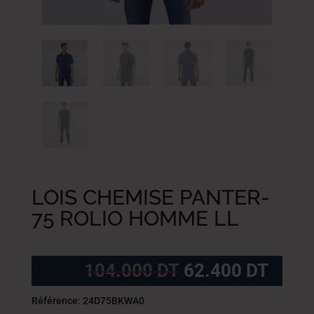
LOIS CHEMISE PANTER-
75 ROLIO HOMME LL
Le
Le
104.000
DT
62.400
DT
prix
prix
initial
actue
Référence: 24D75BKWA0