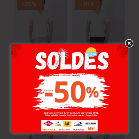
-20%
-20%
Lois Chemise Toile-01
Lois Chemise Toile-03
Arvin Mc Homme Nat.
Arvin Mc Homme Nat.
114.000
DT
114.000
DT
91.200
DT
91.200
DT
-20%
-20%