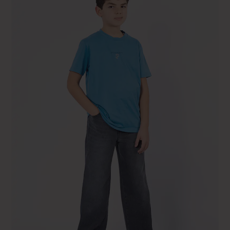
Marron
Sweatshirts
14 ans FR - 37" GS - 37" US
Noir
T-Shirts
16 ans FR - 39" GS - 39" US
Rouge
Vert