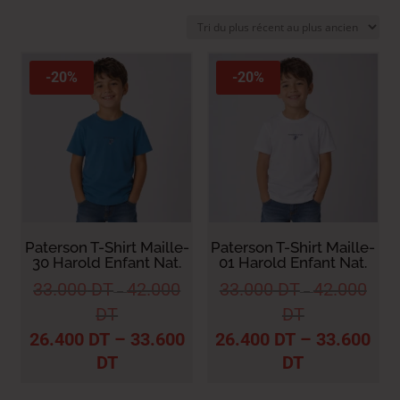
du
plus
récent
au
-20%
-20%
plus
ancien
Paterson T-Shirt Maille-
Paterson T-Shirt Maille-
30 Harold Enfant Nat.
01 Harold Enfant Nat.
33.000
DT
42.000
33.000
DT
42.000
–
–
DT
DT
26.400
DT
–
33.600
26.400
DT
–
33.600
DT
DT