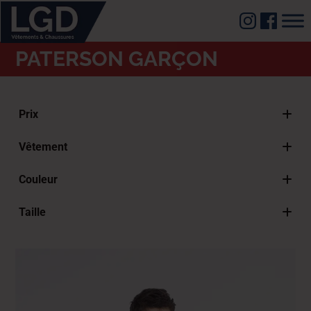
PATERSON GARÇON
Prix
Vêtement
Bermudas & shorts
Couleur
Blousons
Beige
Chemises
Taille
Blanc
Gilets
4 ans FR - 27" GS - 27" US
Bleu
Jeans
6 ans FR - 29" GS - 29" US
Denim Bleu
Pantalons
8 ans FR - 31" GS - 31" US
Gris
Polos
10 ans FR - 33" GS - 33" US
Jaune
Pulls
12 ans FR - 35" GS - 35" US