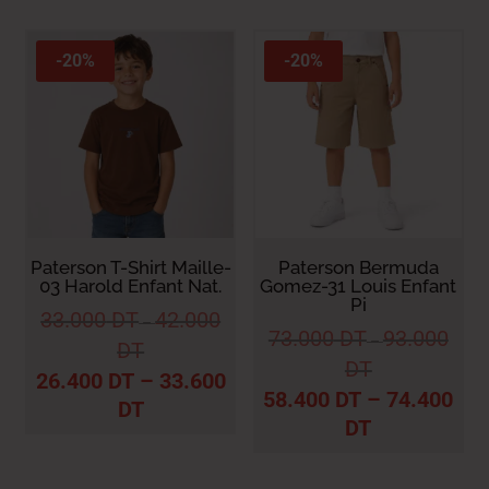
-20%
-20%
Paterson T-Shirt Maille-
Paterson Bermuda
03 Harold Enfant Nat.
Gomez-31 Louis Enfant
Pi
33.000
DT
42.000
–
73.000
DT
93.000
–
DT
DT
26.400
DT
–
33.600
58.400
DT
–
74.400
DT
DT