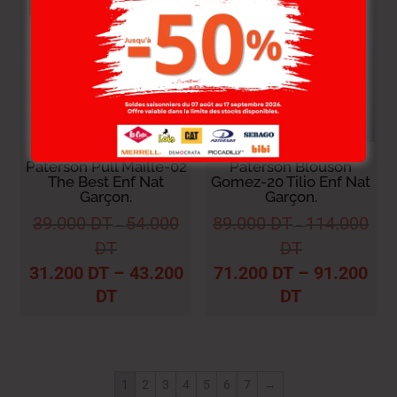
Paterson Pull Maille-02
Paterson Blouson
The Best Enf Nat
Gomez-20 Tilio Enf Nat
Garçon.
Garçon.
39.000
DT
54.000
89.000
DT
114.000
–
–
DT
DT
31.200
DT
–
43.200
71.200
DT
–
91.200
DT
DT
1
2
3
4
5
6
7
→