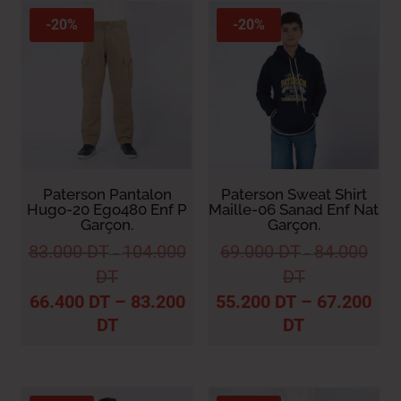
-20%
-20%
Paterson Pantalon
Paterson Sweat Shirt
Hugo-20 Ego480 Enf P
Maille-06 Sanad Enf Nat
Garçon.
Garçon.
83.000
DT
104.000
69.000
DT
84.000
–
–
DT
DT
66.400
DT
–
83.200
55.200
DT
–
67.200
DT
DT