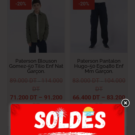
-20%
-20%
Paterson Blouson
Paterson Pantalon
Gomez-50 Tilio Enf Nat
Hugo-50 Ego480 Enf
Garçon.
Mm Garçon.
89.000
DT
114.000
83.000
DT
104.000
–
–
DT
DT
71.200
DT
–
91.200
66.400
DT
–
83.200
DT
DT
-20%
-20%