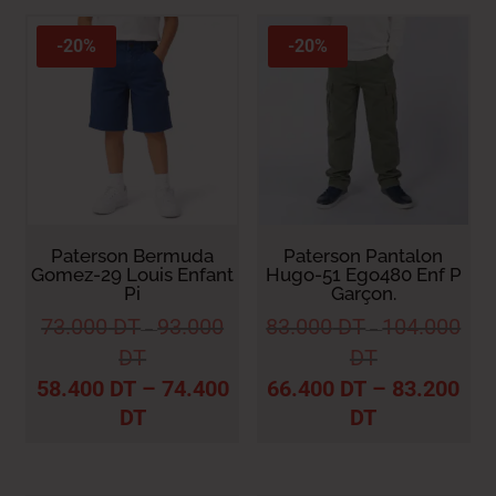
-20%
-20%
Paterson Bermuda
Paterson Pantalon
Gomez-29 Louis Enfant
Hugo-51 Ego480 Enf P
Pi
Garçon.
73.000
DT
93.000
83.000
DT
104.000
–
–
DT
DT
58.400
DT
–
74.400
66.400
DT
–
83.200
DT
DT