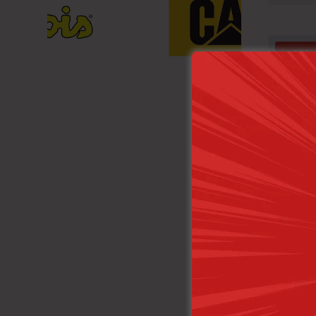
-20%
Lois Pa
H05 P 
1
1