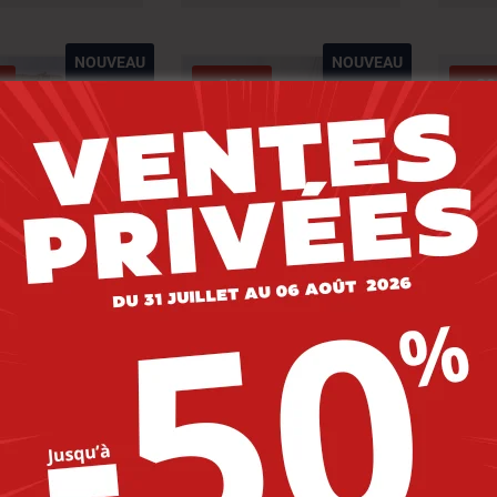
NOUVEAU
NOUVEAU
-20%
-2
ntalon T10277-18
Lois Pantalon T10301-13
Lois 
Hom Gg Homme.
Rosi 2 Hom Gg Homme.
Rosi
49.000
DT
139.000
DT
19.200
DT
111.200
DT
1
2
3
→