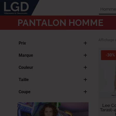
Homme
PANTALON HOMME
Affichage 
Prix
-30%
Marque
Lee Cooper
Couleur
Lois
Beige
Taille
Bleu
38 FR - 30" GS - 30" US
Gris
Coupe
40 FR - 32" GS - 32" US
Noir
Straight
42 FR - 33" GS - 33" US
Vert
Lee Co
44 FR - 35" GS - 35" US
Tarast-
Crème
46 FR - 36" GS - 36" US