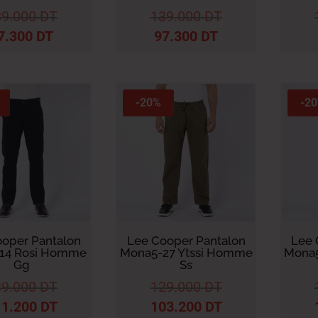
39.000
DT
139.000
DT
7.300
DT
97.300
DT
-20%
-2
oper Pantalon
Lee Cooper Pantalon
Lee 
-14 Rosi Homme
Mona5-27 Ytssi Homme
Mona5
Gg
Ss
39.000
DT
129.000
DT
11.200
DT
103.200
DT