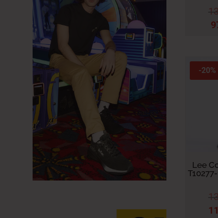
1
48 FR - 38" GS - 38" US
9
50 FR - 40" GS - 40" US
52 FR - 42" GS - 42" US
54 FR - 44" GS - 44" US
-20%
Lee Co
T10277
1
1