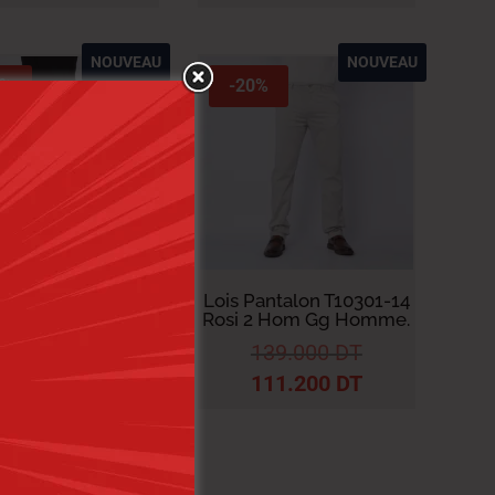
NOUVEAU
NOUVEAU
0%
-20%
Pantalon T10277-10
Lois Pantalon T10301-14
 Hom Gg Homme.
Rosi 2 Hom Gg Homme.
139.000
DT
139.000
DT
111.200
DT
111.200
DT