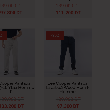
139.000
DT
139.000
DT
97.300
DT
111.200
DT
0%
-30%
Cooper Pantalon
Lee Cooper Pantalon
-16 Ytssi Homme
Tarast-42 Wood Hom Pi
P
Homme.
129.000
DT
139.000
DT
103.200
DT
97.300
DT