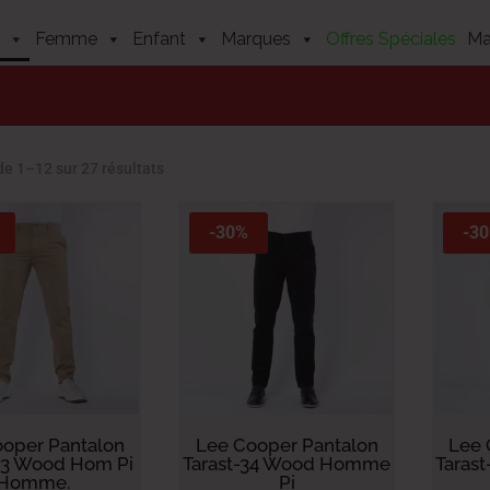
Femme
Enfant
Marques
Offres Spéciales
Ma
Trié
de 1–12 sur 27 résultats
du
plus
-30%
-3
récent
au
plus
ancien
oper Pantalon
Lee Cooper Pantalon
Lee 
43 Wood Hom Pi
Tarast-34 Wood Homme
Taras
Homme.
Pi