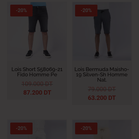
récent
au
-20%
-20%
plus
ancien
Lois Short S58069-21
Lois Bermuda Maisho-
Fido Homme Pe
19 Silven-Sh Homme
Nat.
109.000
DT
79.000
DT
87.200
DT
63.200
DT
-20%
-20%