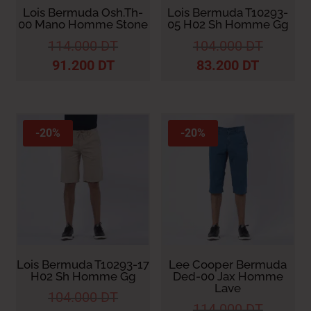
Lois Bermuda Osh.Th-
Lois Bermuda T10293-
00 Mano Homme Stone
05 H02 Sh Homme Gg
114.000
DT
104.000
DT
91.200
DT
83.200
DT
-20%
-20%
Lois Bermuda T10293-17
Lee Cooper Bermuda
H02 Sh Homme Gg
Ded-00 Jax Homme
Lave
104.000
DT
114.000
DT