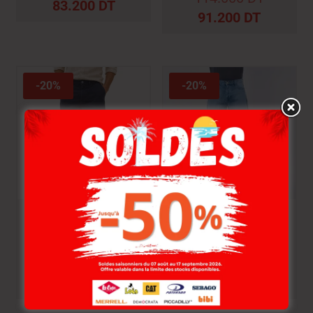
83.200
DT
91.200
DT
-20%
-20%
Lee Cooper Bermuda
Lee Cooper Bermuda
Sevill-06 Reyhan Ptc
S59140-31 Pocket
Homme P
Homme Ss
109.000
DT
109.000
DT
87.200
DT
87.200
DT