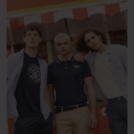
Noir
46 FR - 36" GS - 36" US
Vert
48 FR - 38" GS - 38" US
50 FR - 40" GS - 40" US
52 FR - 42" GS - 42" US
54 FR - 44" GS - 44" US
S FR – 25″ GS – 25″ US
M FR – 26″ GS – 26″ US
L FR – 27″ GS – 27″ US
XL FR – 28″ GS – 28″ US
2XL FR – 29″ GS – 29″ US