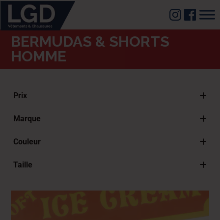
BERMUDAS & SHORTS
HOMME
Prix
Marque
Lee Cooper
Couleur
Lois
Beige
Taille
Blanc
38 FR - 30" GS - 30" US
Bleu
40 FR - 32" GS - 32" US
Denim Bleu
42 FR - 33" GS - 33" US
Gris
44 FR - 35" GS - 35" US