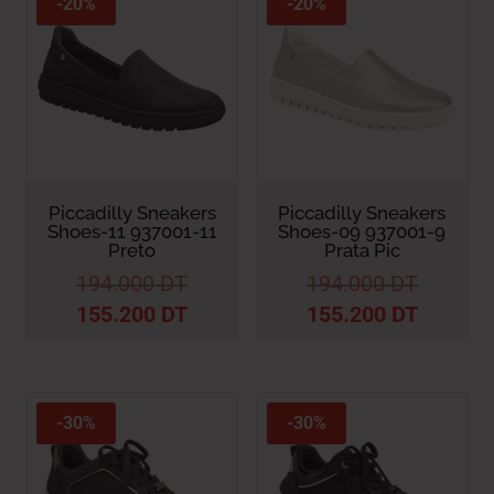
-20%
-20%
plus
ancien
Piccadilly Sneakers
Piccadilly Sneakers
Shoes-11 937001-11
Shoes-09 937001-9
Preto
Prata Pic
194.000
DT
194.000
DT
155.200
DT
155.200
DT
-30%
-30%