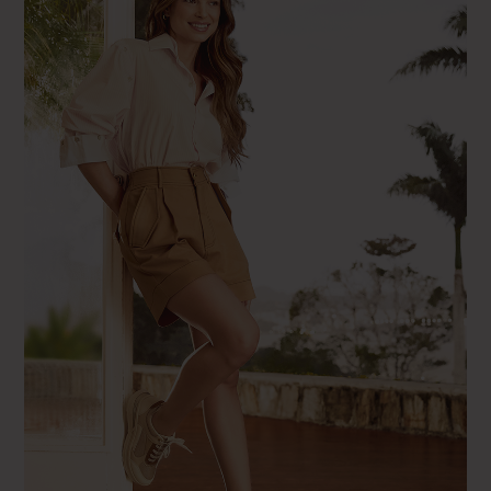
Noir
40 FR – 29″GS – 29″ US
Orangé
41 EUR - 28" GS
Rose
41 FR – 30″GS – 30″US
Vert
42 EUR - 29" GS
42 FR - 31"GS - 31"US
43 EUR - 30" GS
43 FR – 32″GS – 32″US
44 EUR - 31" GS
44 FR – 33″GS – 33″US
45 EUR - 32" GS