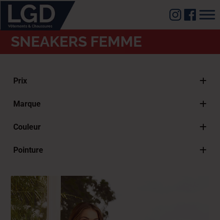
SNEAKERS FEMME
Prix
Marque
CAT
Couleur
Piccadilly
Myrtille
Pointure
Beige
36 FR - 25"GS - 25" US
Blanc
37 FR - 26"GS - 26" US
Bleu
38 FR – 27″GS – 27″US
Gris
39 FR – 28″GS – 28″ US
Marron
40 EUR - 27" GS