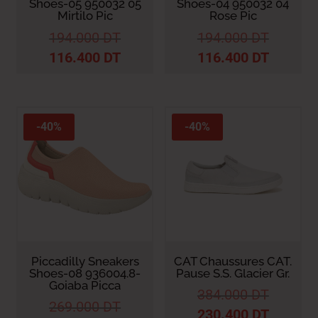
Shoes-05 950032 05
Shoes-04 950032 04
Mirtilo Pic
Rose Pic
194.000
DT
194.000
DT
116.400
DT
116.400
DT
-40%
-40%
Piccadilly Sneakers
CAT Chaussures CAT.
Shoes-08 936004.8-
Pause S.S. Glacier Gr.
Goiaba Picca
384.000
DT
269.000
DT
230.400
DT