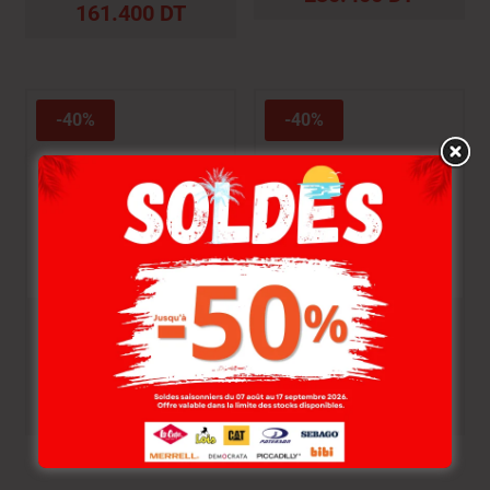
161.400
DT
-40%
-40%
CAT Chaussures CAT.
CAT Chaussures CAT.
Hex Stat Dachshund
Hex Stat Black
374.000
DT
374.000
DT
224.400
DT
224.400
DT