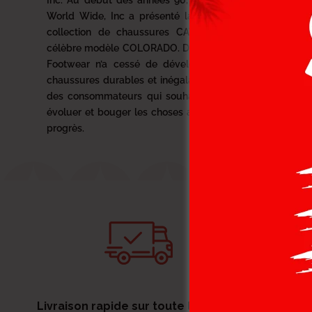
Inc. Au début des années 90, Wolverine
World Wide, Inc a présenté la première
collection de chaussures CAT avec le
célèbre modèle COLORADO. Depuis, CAT
Footwear n’a cessé de développer des
chaussures durables et inégalables pour
des consommateurs qui souhaitent faire
évoluer et bouger les choses au nom du
progrès.
Livraison rapide sur toute la Tunisie