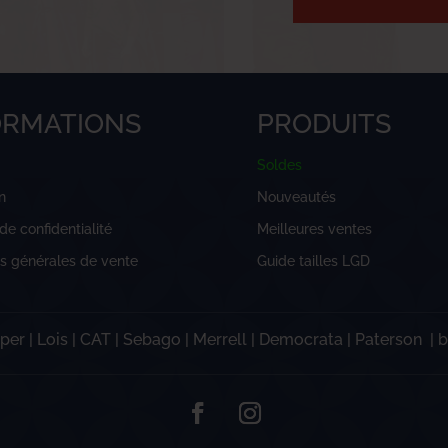
ORMATIONS
PRODUITS
Soldes
n
Nouveautés
 de confidentialité
Meilleures ventes
ns générales de vente
Guide tailles LGD
per
|
Lois
|
CAT
|
Sebago
|
Merrell
|
Democrata
|
Paterson
|
b