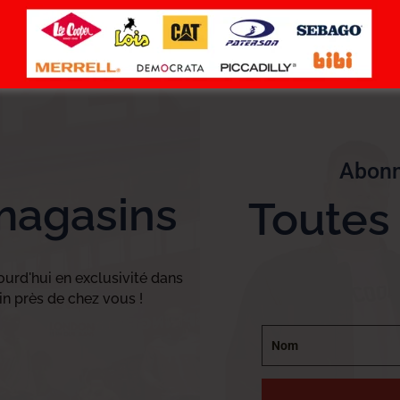
Abonn
magasins
Toutes
urd'hui en exclusivité dans
n près de chez vous !