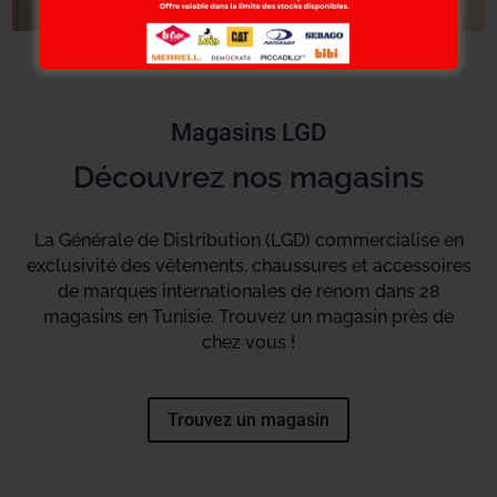
Magasins LGD
Découvrez nos magasins
La Générale de Distribution (LGD) commercialise en
exclusivité des vêtements, chaussures et accessoires
de marques internationales de renom dans 28
magasins en Tunisie. Trouvez un magasin près de
chez vous !
Trouvez un magasin