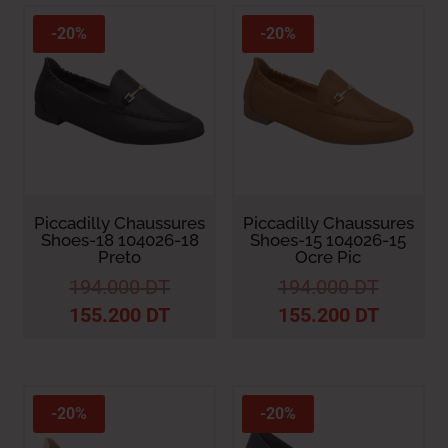
récent
au
-20%
-20%
plus
ancien
Piccadilly Chaussures
Piccadilly Chaussures
Shoes-18 104026-18
Shoes-15 104026-15
Preto
Ocre Pic
194.000
DT
194.000
DT
155.200
DT
155.200
DT
-20%
-20%