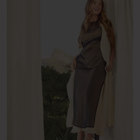
Rouge
40 FR – 29″GS – 29″ US
Vert
41 FR – 30″GS – 30″US
Crème