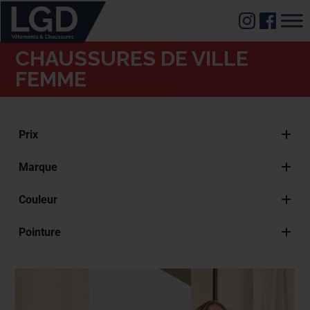
CHAUSSURES DE VILLE
FEMME
Prix
Marque
Piccadilly
Couleur
Beige
Pointure
Blanc
36 FR - 25"GS - 25" US
Bleu
37 FR - 26"GS - 26" US
Marron
38 FR – 27″GS – 27″US
Noir
39 FR – 28″GS – 28″ US