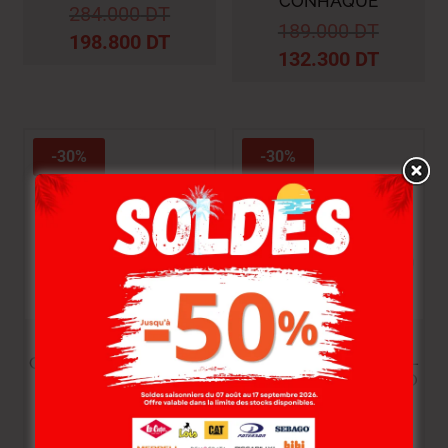
CONHAQUE
284.000
DT
189.000
DT
198.800
DT
132.300
DT
-30%
-30%
PICCADILLY
PICCADILLY
CHAUSSURES SHOES-
CHAUSSURES SHOES-
63 110072 3263 NUDE
60 110072 3260 PRETO
189.000
DT
189.000
DT
132.300
DT
132.300
DT