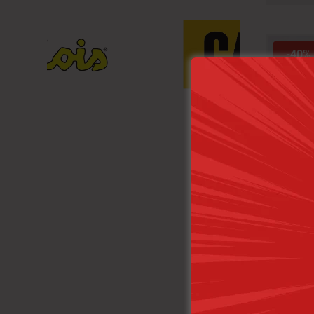
-40%
Lois 
Anne
1
8