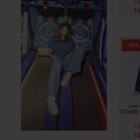
1
Mom
39 FR – 30″ GS – 30″ US
1
Regular
40 FR - 31" GS - 31" US
Skinny
42 FR - 32" GS - 32" US
Slim
44 FR - 33" GS - 33" US
Straight
46 FR - 34" GS - 34" US
-20%
Ballon
48 FR - 35" GS - 35" US
Flare
Wide
Lee 
D70585
1
1