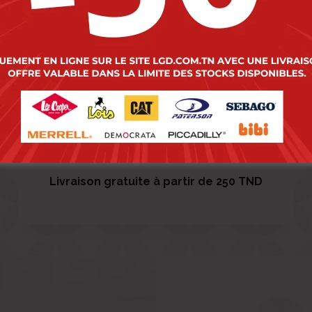
1
2
3
→
Livraison gratuite à partir de 250 TND