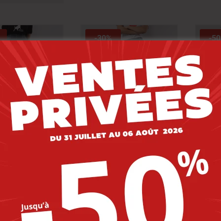
-30%
-5
Jean D70585-38
Lee Cooper Jean
Lee C
 Femme Bb 3
Mikons-12 Jasmin
Mita
Femme Bb 3
49.000
DT
129.000
DT
9.400
DT
90.300
DT