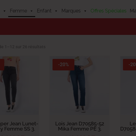
Femme
Enfant
Marques
Offres Spéciales
Ma
Trié
de 1–12 sur 26 résultats
du
plus
-20%
-2
récent
au
plus
ancien
per Jean Lunet-
Lois Jean D70585-52
Le
ly Femme SS 3.
Mika Femme PE 3.
D7058