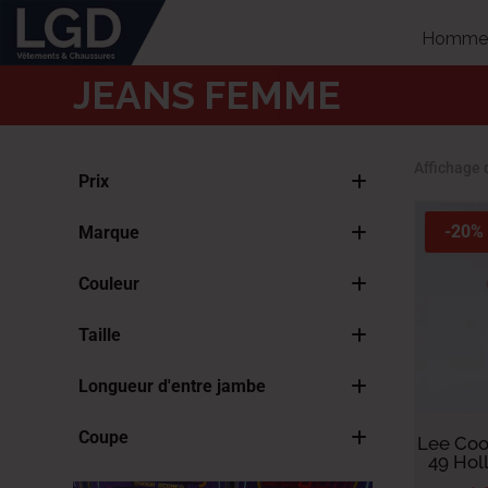
Homme
JEANS FEMME
Affichage 
Prix
-20%
Marque
Lee Cooper
Couleur
Lois
Blanc
Taille
Denim Bleu
34 FR – 25″ GS – 25″ US
Gris
Longueur d'entre jambe
35 FR – 26″ GS – 26″ US
Noir
Longueur 3 : < 82 cm
36 FR - 27" GS - 27" US
Coupe
Lee Coo
Longueur 4 : < 86.5 cm
37 FR – 28″ GS – 28″ US
49 Hol
Bootcut
38 FR - 29" GS - 29" US