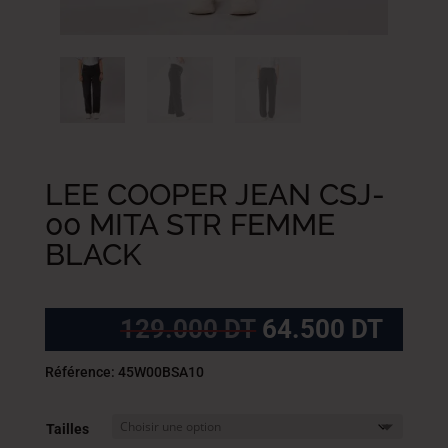
LEE COOPER JEAN CSJ-
00 MITA STR FEMME
BLACK
Le
Le
129.000
DT
64.500
DT
prix
prix
initial
actue
Référence: 45W00BSA10
était :
est :
129.000
64.5
Tailles
DT.
DT.