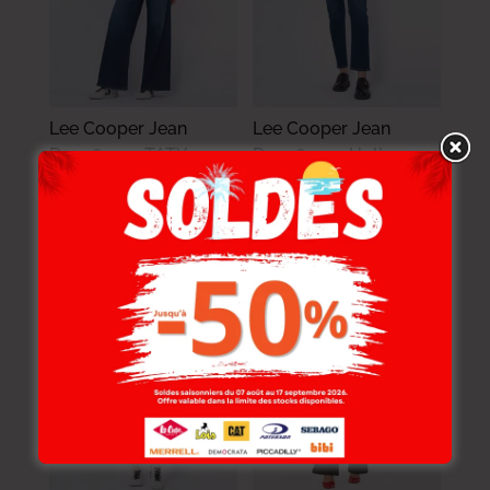
Lee Cooper Jean
Lee Cooper Jean
D70585-39 TATY
D70585-50 Holly
Femme SS 3
Femme SS 3.
159.000
DT
149.000
DT
127.200
DT
119.200
DT
-20%
-30%