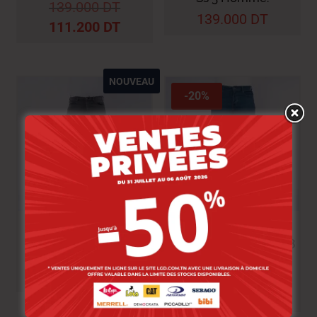
139.000
DT
139.000
DT
111.200
DT
NOUVEAU
-20%
Lee Cooper Jean
Lee Cooper Jean
Florida-04 Lc115 Hom
Timber-01 Lc115 Mm 3
Ss 3 Homme.
Homme.
144.000
DT
139.000
DT
111.200
DT