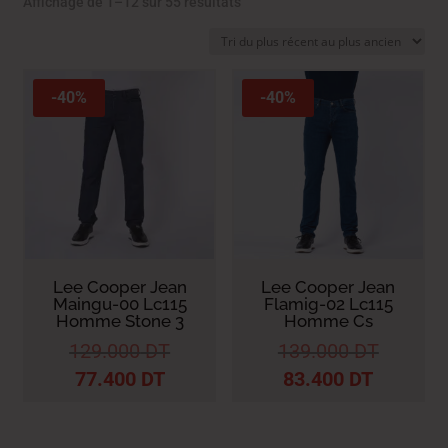
Trié
Affichage de 1–12 sur 55 résultats
du
plus
récent
au
-40%
-40%
plus
ancien
Lee Cooper Jean
Lee Cooper Jean
Maingu-00 Lc115
Flamig-02 Lc115
Homme Stone 3
Homme Cs
129.000
DT
139.000
DT
77.400
DT
83.400
DT