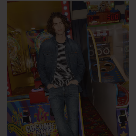
Skinny
46 FR - 36" GS - 36" US
Slim
48 FR - 38" GS - 38" US
Straight
50 FR - 40" GS - 40" US
Baggy
52 FR - 42" GS - 42" US
54 FR - 44" GS - 44" US
56 FR - 46" GS - 25" US