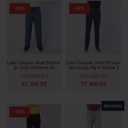
-30%
-40%
Lee Cooper Jean Moira-
Lee Cooper Jean X7140-
31 Ody Homme Ss
00 Lc115-Fg H Stone 3
139.000
DT
129.000
DT
97.300
DT
77.400
DT
NOUVEAU
-30%