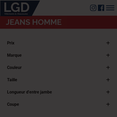
JEANS HOMME
Prix
Marque
Lee Cooper
Couleur
Lois
Denim Bleu
Taille
Gris
36 FR - 28" GS - 28" US
Noir
Longueur d'entre jambe
38 FR - 30" GS - 30" US
Longueur 2 : 78 - 82 cm
40 FR - 32" GS - 32" US
Coupe
Longueur 3 : < 82 cm
42 FR - 33" GS - 33" US
Regular
Longueur 4 : < 86.5 cm
44 FR - 35" GS - 35" US