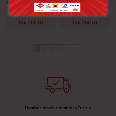
Piccadilly Mules Shoes-
Piccadilly Mules Shoes-
04 249002-4 Preto Pic
03 249002-3 Brule Pic
169.000
DT
169.000
DT
135.200
DT
135.200
DT
1
2
3
4
5
6
7
→
Livraison rapide sur toute la Tunisie