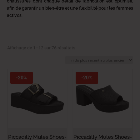
chaussures dont chaque détail de fabrication est optimisé,
afin de garantir un bien-être et une flexibilité́ pour les femmes
actives.
Trié
Affichage de 1–12 sur 76 résultats
du
plus
récent
au
-20%
-20%
plus
ancien
Piccadilly Mules Shoes-
Piccadilly Mules Shoes-