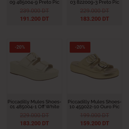
09 485004-9 Preto Pic
03 822009-3 Preto Pic
239.000
DT
229.000
DT
191.200
DT
183.200
DT
-20%
-20%
Piccadilly Mules Shoes-
Piccadilly Mules Shoes-
01 485004-1 Off White
10 459022-10 Ouro Pic
229.000
DT
199.000
DT
183.200
DT
159.200
DT