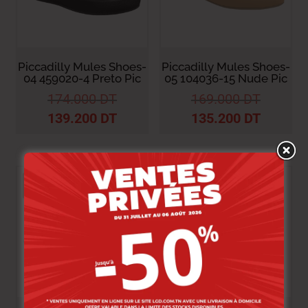
Piccadilly Mules Shoes-
Piccadilly Mules Shoes-
04 459020-4 Preto Pic
05 104036-15 Nude Pic
174.000
DT
169.000
DT
139.200
DT
135.200
DT
-20%
-20%