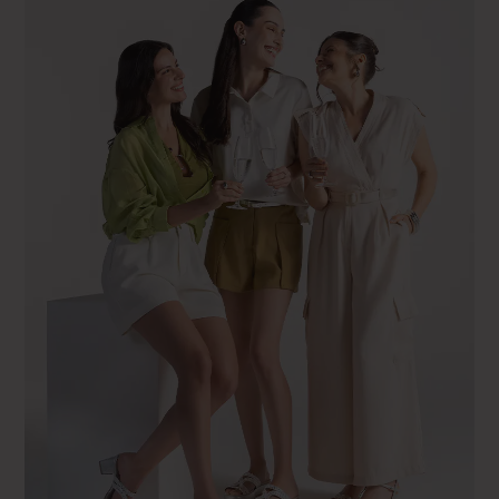
Gris
41 FR – 30″GS – 30″US
Marron
Noir
Orangé
Rose
Rouge
Vert
Crème