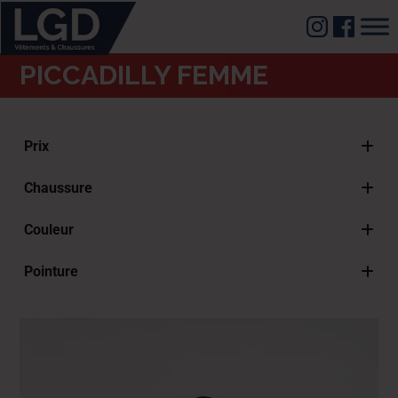
PICCADILLY FEMME
Prix
Chaussure
Boots
Couleur
Chaussures de ville
Argent
Mules & Tongs
Pointure
Gold Doré
Sandales
36 FR - 25"GS - 25" US
Myrtille
Sneakers
37 FR - 26"GS - 26" US
Beige
38 FR – 27″GS – 27″US
Blanc
39 FR – 28″GS – 28″ US
Bleu
40 FR – 29″GS – 29″ US