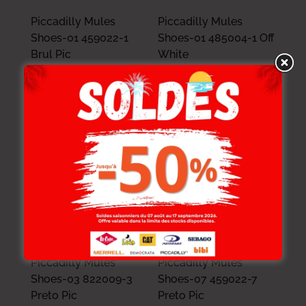
Piccadilly Mules
Piccadilly Mules
Shoes-01 459022-1
Shoes-01 485004-1 Off
Brul Pic
White
199.000
DT
229.000
DT
159.200
DT
183.200
DT
-20%
-20%
Piccadilly Mules
Piccadilly Mules
Shoes-03 822009-3
Shoes-07 459022-7
Preto Pic
Preto Pic