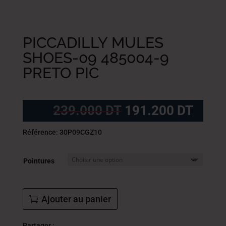
PICCADILLY MULES
SHOES-09 485004-9
PRETO PIC
Le
Le
239.000
DT
191.200
DT
prix
prix
initial
actue
Référence: 30P09CGZ10
était :
est :
239.000
191.
Pointures
DT.
DT.
Ajouter au panier
Partager :