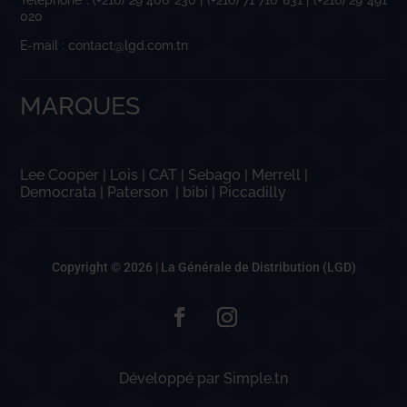
Téléphone : (+216) 29 400 230 | (+216) 71 710 831 | (+216) 29 491
020
E-mail : contact@lgd.com.tn
MARQUES
Lee Cooper
|
Lois
|
CAT
|
Sebago
|
Merrell
|
Democrata
|
Paterson
|
bibi
|
Piccadilly
Copyright © 2026 |
La Générale de Distribution (LGD)
Développé par
Simple.tn