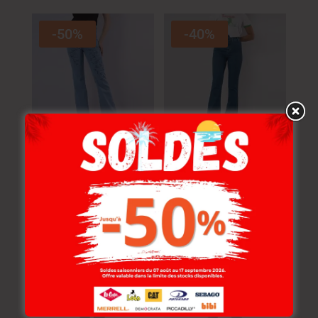
-50%
-40%
Lois Jean Barry-03
Lois Jean D70585-41
Weat Femme Br
Stede Femme Bb 3
149.000
DT
139.000
DT
74.500
DT
83.400
DT
-20%
-40%