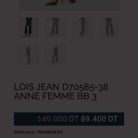
LOIS JEAN D70585-38
ANNE FEMME BB 3
Le
Le
149.000
DT
89.400
DT
prix
prix
initial
actue
Référence: 70H38BSEW3