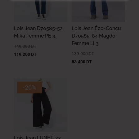
Lois Jean D70585-52
Lois Jean Éco-Conçu
Mika Femme PE 3.
D70585-84 Magdo
Femme Ll 3.
149.000
DT
139.000
DT
119.200
DT
83.400
DT
-20%
Lois Jean LUNET-33