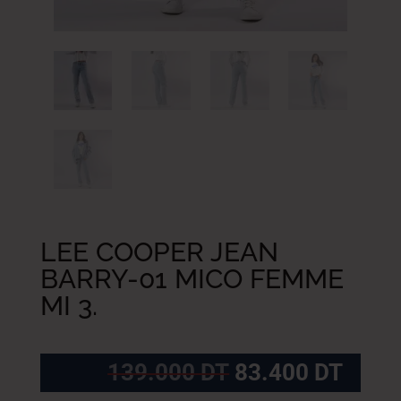
LEE COOPER JEAN
BARRY-01 MICO FEMME
MI 3.
Le
Le
139.000
DT
83.400
DT
prix
prix