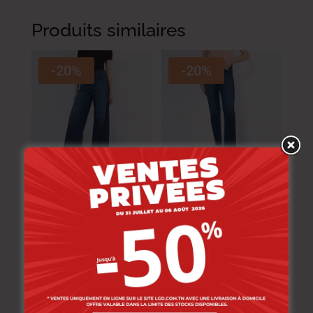
Produits similaires
-20%
-20%
Lee Cooper Jean
Lee Cooper Jean
D70585-39 TATY
D70585-50 Holly
Femme SS 3
Femme SS 3.
159.000
DT
149.000
DT
127.200
DT
119.200
DT