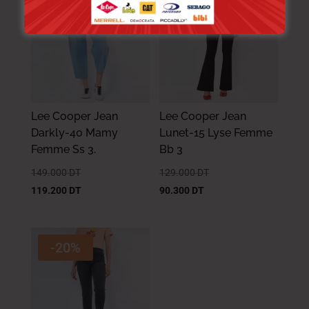
-20%
-30%
Lee Cooper Jean
Lee Cooper Jean
Darkly-40 Mamy
Lunet-15 Lyse Femme
Femme Ss 3.
Bb 3
149.000
DT
129.000
DT
119.200
DT
90.300
DT
-20%