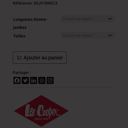
initial
actue
Référence: 60J01BKEC3
était :
est :
139.000
83.4
Longueurs d’entre-
DT.
DT.
jambes
Tailles
Ajouter au panier
Partager :