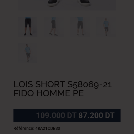
LOIS SHORT S58069-21
FIDO HOMME PE
Le
Le
109.000
DT
87.200
DT
prix
prix
initial
actue
Référence: 48A21CBES0