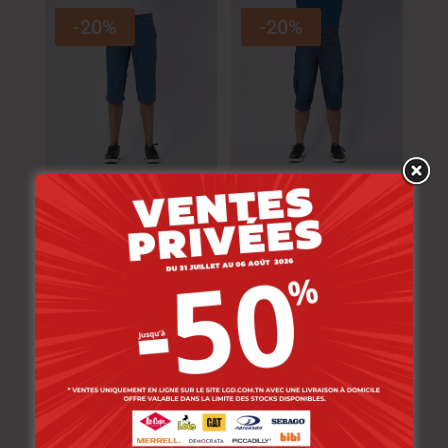
-20%
-20%
Lee Cooper Bermuda
Lee Cooper Bermuda
Ded-00 Jax Homme
Khiva-01 Armel
Lave
Homme-Mul Mm.
114.000
DT
114.000
DT
91.200
DT
91.200
DT
-20%
-20%