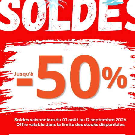
Description
Livraison
Composition
t Garçon. ,Sweat shirt manches longues , couleur marine