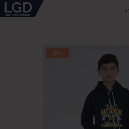
Ho
-20%