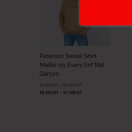
Paterson Sweat Shirt
Maille-09 Every Enf Nat
Garçon
69.000
DT
–
84.000
DT
55.200
DT
–
67.200
DT