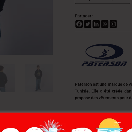
Partager :
Paterson est une marque de v
Tunisie. Elle a été créée da
propose des vêtements pour des