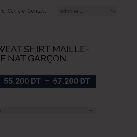
ns
Carrière
Contact
EAT SHIRT MAILLE-
F NAT GARÇON.
Plage
55.200
DT
–
67.200
DT
de
prix :
55.200
DT
à
67.200
DT