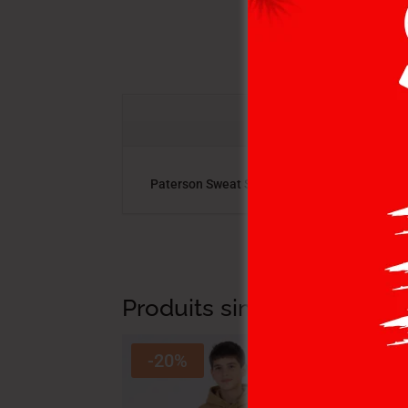
Paterson Sweat Shirt Maille-06 Sanad Enf Na
Produits similaires
-20%