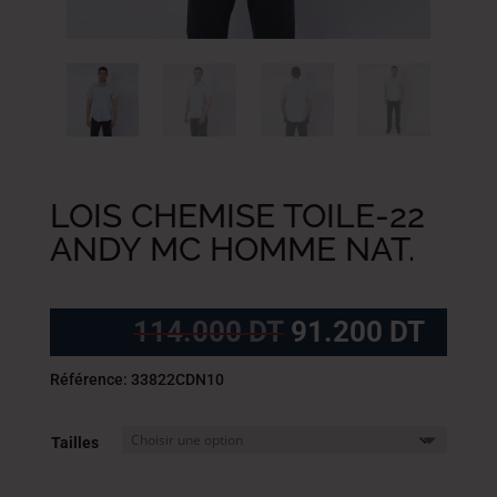
LOIS CHEMISE TOILE-22
ANDY MC HOMME NAT.
Le
Le
114.000
DT
91.200
DT
prix
prix
initial
actue
Référence: 33822CDN10
était :
est :
114.000
91.2
Tailles
DT.
DT.