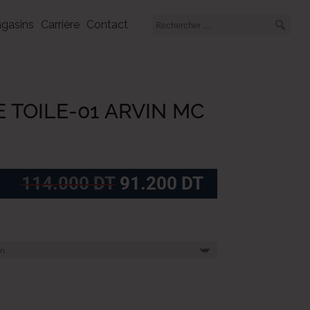
gasins
Carrière
Contact
E TOILE-01 ARVIN MC
Le
Le
114.000
DT
91.200
DT
prix
prix
initial
actuel
était :
est :
114.000
91.200
DT.
DT.