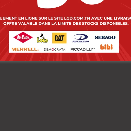
s Chemise Toile-03
Lois Chemise Toile-2
vin Homme ML Nat.
Andy Mc Homme Nat
000
DT
114.000
DT
00
DT
91.200
DT