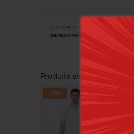
LOIS CHEMISE TOILE-01 ARVIN MC HOMME N
CHEMISE MANCHES COURTES , COULEUR éc
Produits similaires
-20%