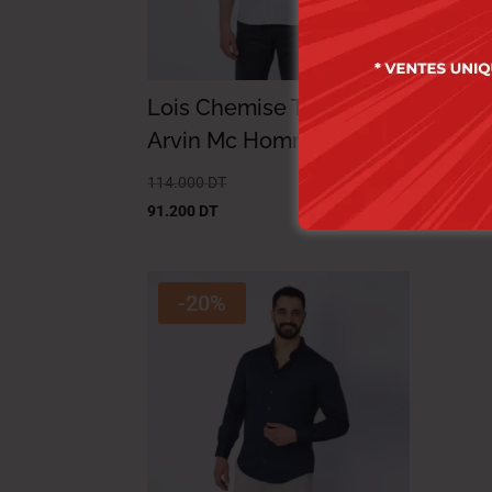
Lois Chemise Toile-03
Loi
Arvin Mc Homme Nat.
Cha
114.000
DT
124.
91.200
DT
99.2
-20%