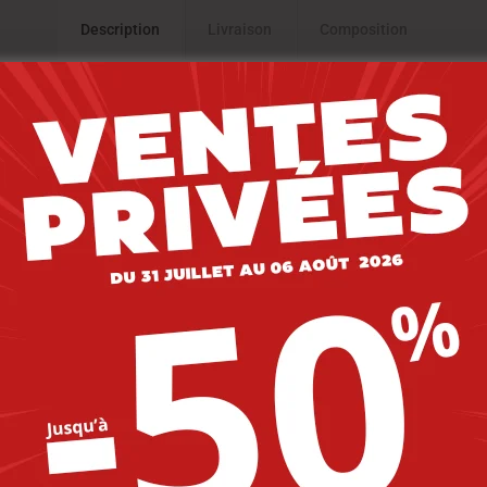
Description
Livraison
Composition
AT.
ru
-20%
-20%