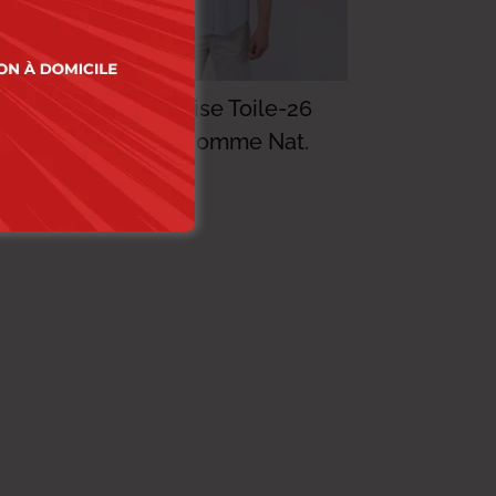
2
Lois Chemise Toile-26
.
Andy Mc Homme Nat.
114.000
DT
91.200
DT