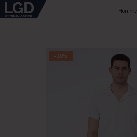
Homme
-20%