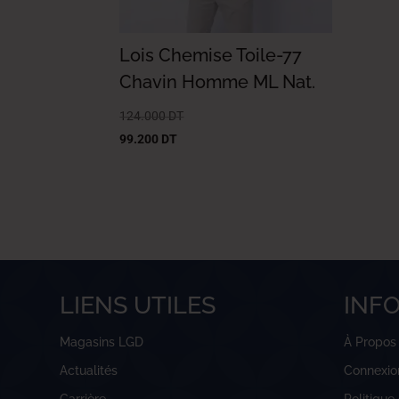
Lois Chemise Toile-77
Chavin Homme ML Nat.
124.000
DT
99.200
DT
LIENS UTILES
INF
Magasins LGD
À Propos
Actualités
Connexio
Carrière
Politique