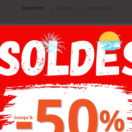
Description
Livraison
Composition
T.
ARINE
-20%
-20%