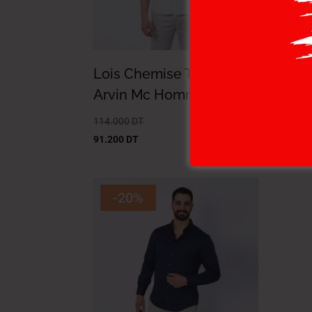
Lois Chemise Toile-01
Loi
Arvin Mc Homme Nat.
Arv
114.000
DT
114.
91.200
DT
91.2
-20%