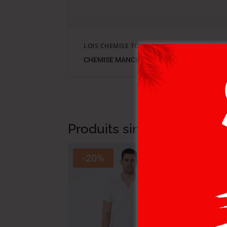
LOIS CHEMISE TOILE-26 ANDY MC HOMME NA
CHEMISE MANCHES COURTES , COULEUR M
Produits similaires
-20%