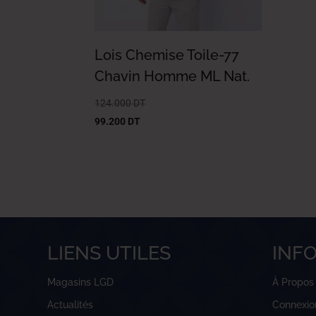
Lois Chemise Toile-77
Chavin Homme ML Nat.
124.000
DT
99.200
DT
LIENS UTILES
INF
Magasins LGD
À Propos
Actualités
Connexio