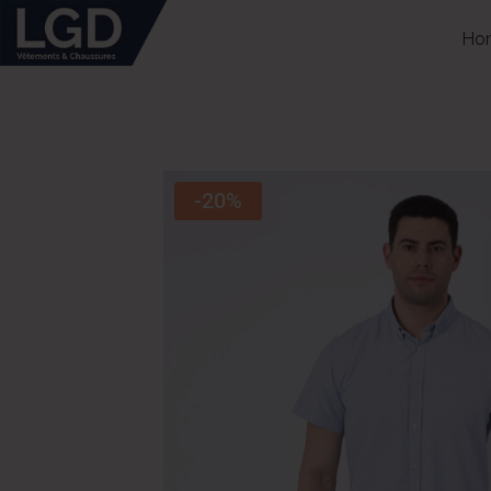
Ho
-20%