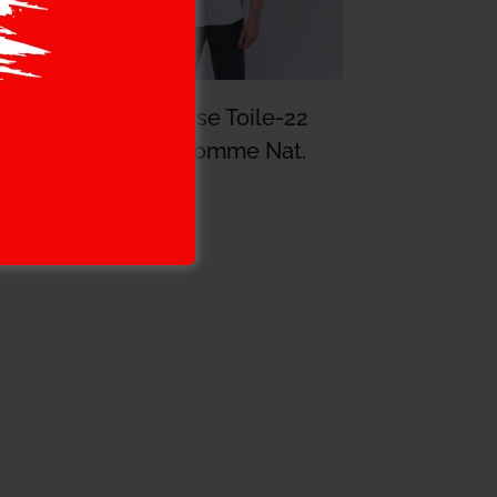
3
Lois Chemise Toile-22
t.
Andy Mc Homme Nat.
114.000
DT
91.200
DT