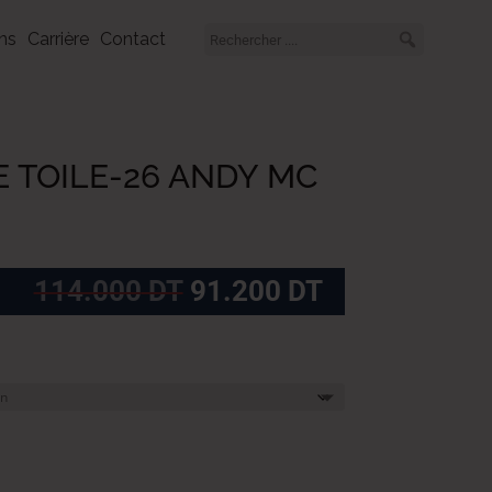
ns
Carrière
Contact
E TOILE-26 ANDY MC
Le
Le
114.000
DT
91.200
DT
prix
prix
initial
actuel
était :
est :
114.000
91.200
DT.
DT.