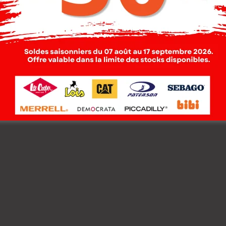
s Chemise Toile-03
Lois Chemise Toile-0
in Mc Homme Nat.
Chavin Homme ML Na
000
DT
124.000
DT
00
DT
99.200
DT