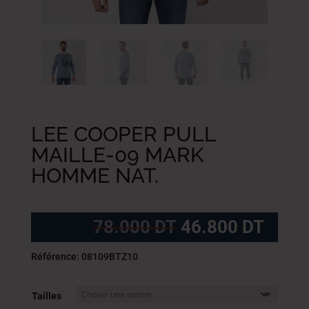
LEE COOPER PULL
MAILLE-09 MARK
HOMME NAT.
Le
Le
78.000
DT
46.800
DT
prix
prix
initial
actue
Référence: 08109BTZ10
était :
est :
78.000
46.8
Tailles
DT.
DT.