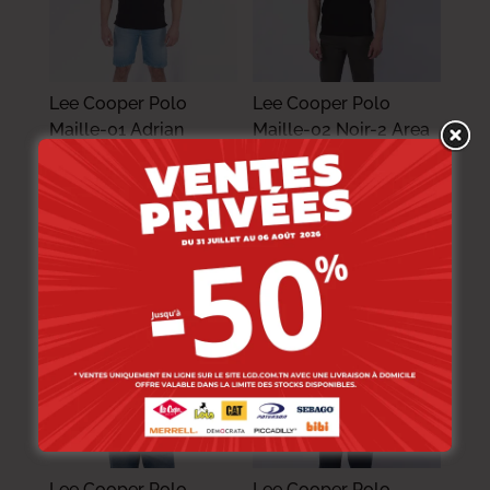
Lee Cooper Polo
Lee Cooper Polo
Maille-01 Adrian
Maille-02 Noir-2 Area
Homme-Tx Nat.
Homme Nat.
89.000
DT
87.000
DT
71.200
DT
69.600
DT
-20%
-20%
Lee Cooper Polo
Lee Cooper Polo