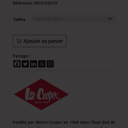
initial
actue
Référence: 08101CDU10
était :
est :
89.000
71.2
Tailles
DT.
DT.
Ajouter au panier
Partager :
Fondée par Morris Cooper en 1908 dans l’East End de