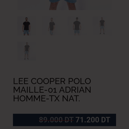
LEE COOPER POLO
MAILLE-01 ADRIAN
HOMME-TX NAT.
Le
Le
89.000
DT
71.200
DT
prix
prix