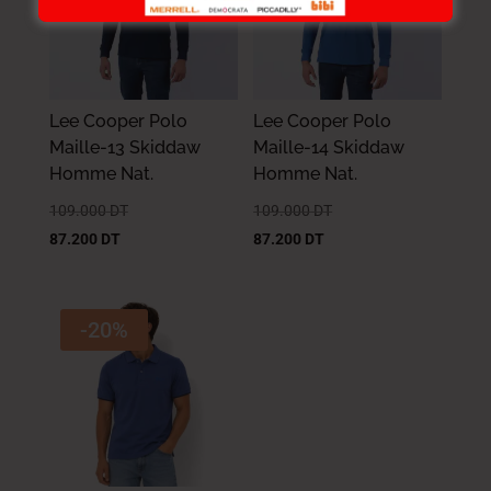
Lee Cooper Polo
Lee Cooper Polo
Maille-13 Skiddaw
Maille-14 Skiddaw
Homme Nat.
Homme Nat.
109.000
DT
109.000
DT
87.200
DT
87.200
DT
-20%