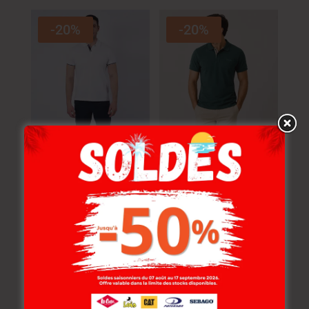
-20%
-20%
Lee Cooper Polo
Lee Cooper Polo
Maille-01 Werside
Maille-11 Werside
Homme Nat.
Homme Nat.
89.000
DT
89.000
DT
71.200
DT
71.200
DT
-20%
-20%