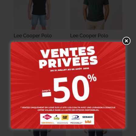
Lee Cooper Polo
Lee Cooper Polo
Maille-01 Adrian
Maille-11 Werside
Homme-Tx Nat.
Homme Nat.
89.000
DT
89.000
DT
71.200
DT
71.200
DT
-20%
-20%