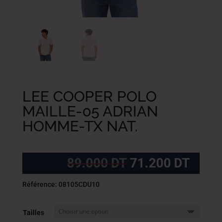
LEE COOPER POLO
MAILLE-05 ADRIAN
HOMME-TX NAT.
Le
Le
89.000
DT
71.200
DT
prix
prix
initial
actue
Référence: 08105CDU10
était :
est :
89.000
71.2
Tailles
DT.
DT.