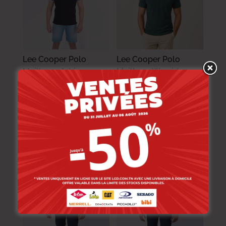
Lee Cooper Polo
Lee Cooper Polo
Maille-01 Adrian
Maille-11 Werside
Homme-Tx Nat.
Homme Nat.
89.000
DT
89.000
DT
71.200
DT
71.200
DT
-20%
-20%