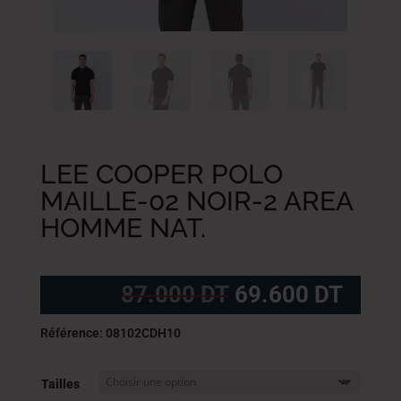
LEE COOPER POLO
MAILLE-02 NOIR-2 AREA
HOMME NAT.
Le
Le
87.000
DT
69.600
DT
prix
prix
initial
actue
Référence: 08102CDH10
était :
est :
87.000
69.6
Tailles
DT.
DT.