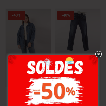
-40%
-40%
Lee Cooper Blouson
LEE COOPER JEAN
Mikons-31 Oussa
RAMY-46 ANNSO ENF
Femme Bb
GG
174.000
DT
83.000
DT
104.000
–
104.400
DT
DT
49.800
DT
–
62.400
DT