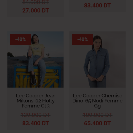
54.000
DT
83.400
DT
27.000
DT
-40%
-40%
Lee Cooper Jean
Lee Cooper Chemise
Mikons-02 Holly
Dino-65 Nodi Femme
Femme Cl 3
Gg
139.000
DT
109.000
DT
83.400
DT
65.400
DT