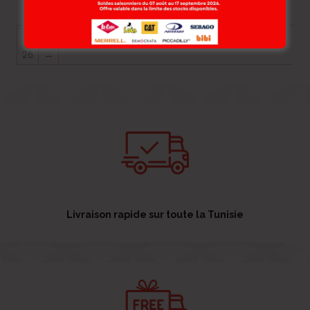
…
←
1
2
3
18
19
20
21
22
23
24
25
26
→
Livraison rapide sur toute la Tunisie