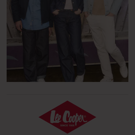
44 FR - 33" GS - 33" US
44 FR - 35" GS - 35" US
46 FR - 34" GS - 34" US
46 FR - 36" GS - 36" US
48 FR - 35" GS - 35" US
48 FR - 38" GS - 38" US
50 FR - 40" GS - 40" US
52 FR - 42" GS - 42" US
54 FR - 44" GS - 44" US
56 FR - 46" GS - 25" US
S FR – 25″ GS – 25″ US
M FR – 26″ GS – 26″ US
L FR – 27″ GS – 27″ US
XL FR – 28″ GS – 28″ US
2XL FR – 29″ GS – 29″ US
4XL FR – 31″ GS – 31″ US
3XL FR – 30″ GS – 30″ US