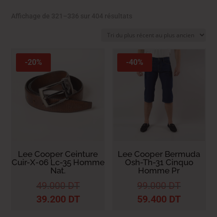
Trié
Affichage de 321–336 sur 404 résultats
du
plus
récent
au
-20%
-40%
plus
ancien
Lee Cooper Ceinture
Lee Cooper Bermuda
Cuir-X-06 Lc-35 Homme
Osh-Th-31 Cinquo
Nat.
Homme Pr
49.000
DT
99.000
DT
39.200
DT
59.400
DT