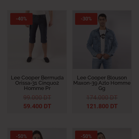
-40%
-30%
Lee Cooper Bermuda
Lee Cooper Blouson
Orissa-31 Cinquo2
Maxon-39 Azlo Homme
Homme Pr
Gg
99.000
DT
174.000
DT
59.400
DT
121.800
DT
-50%
-50%