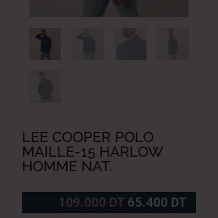
LEE COOPER POLO
MAILLE-15 HARLOW
HOMME NAT.
Le
Le
109.000
DT
65.400
DT
prix
prix