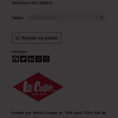
initial
actue
Référence: 08115BMI10
était :
est :
109.000
65.4
Tailles
DT.
DT.
Ajouter au panier
Partager :
Fondée par Morris Cooper en 1908 dans l’East End de