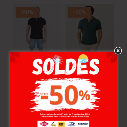
-20%
-20%
Lee Cooper Polo
Lee Cooper Polo
Maille-01 Adrian
Maille-11 Werside
Homme-Tx Nat.
Homme Nat.
89.000
DT
89.000
DT
71.200
DT
71.200
DT
-20%
-20%