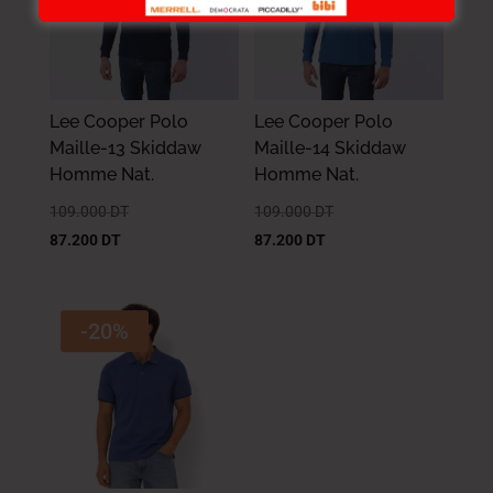
Lee Cooper Polo
Lee Cooper Polo
Maille-13 Skiddaw
Maille-14 Skiddaw
Homme Nat.
Homme Nat.
109.000
DT
109.000
DT
87.200
DT
87.200
DT
-20%