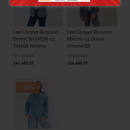
Lee Cooper Blouson
Lee Cooper Blouson
Denim SHARON-02
Mikons-31 Oussa
TANGA Femme
Femme Bb
177.000
DT
174.000
DT
141.600
DT
104.400
DT
-20%