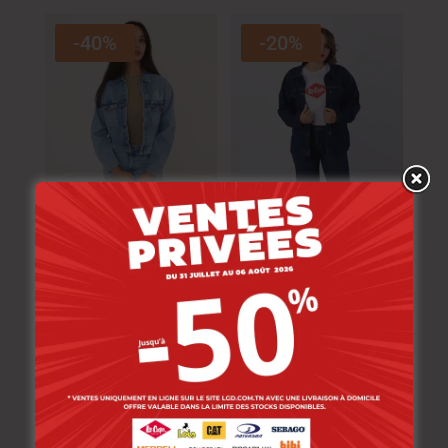
-40%
-20%
Lee Cooper Blouson
Lee Cooper Blouson
D70585-50 Oulsa
Denim D70585-01
Femme Sa
TANGA Femme
174.000
DT
177.000
DT
104.400
DT
141.600
DT
-20%
-40%