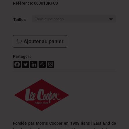
initial
actue
Référence: 60J01BKFC0
était :
est :
194.000
135.
Tailles
DT.
DT.
Ajouter au panier
Partager :
Fondée par Morris Cooper en 1908 dans l’East End de