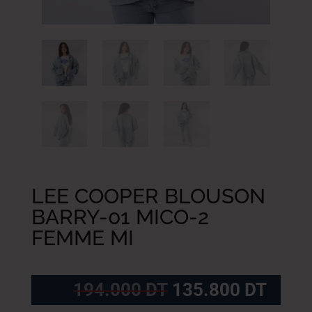
LEE COOPER BLOUSON
BARRY-01 MICO-2
FEMME MI
Le
Le
194.000
DT
135.800
DT
prix
prix