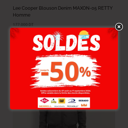
Lee Cooper Blouson Denim MAXON-05 RETTY
Homme
177.000
DT
141.600
DT
-40%