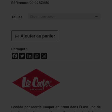
initial
actue
Référence: 90I02BZH50
était :
est :
177.000
141.
Tailles
DT.
DT.
Ajouter au panier
Partager :
Fondée par Morris Cooper en 1908 dans l’East End de