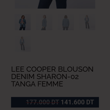
LEE COOPER BLOUSON
DENIM SHARON-02
TANGA FEMME
Le
Le
177.000
DT
141.600
DT
prix
prix