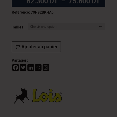
Plag
62.300
DT
–
75.600
DT
de
prix :
Référence: 70H92BKHA0
62.3
DT
Tailles
à
75.6
DT
Ajouter au panier
Partager :