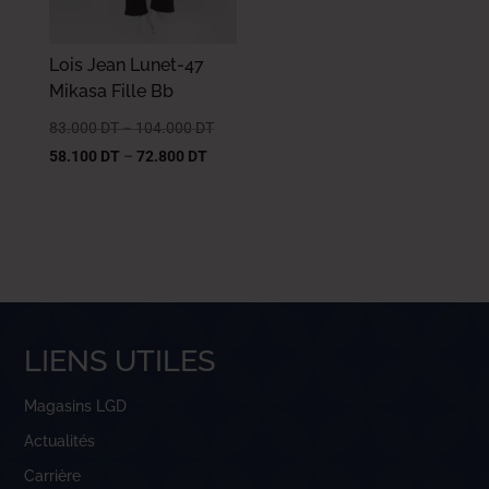
Lois Jean Lunet-47
Mikasa Fille Bb
83.000
DT
–
104.000
DT
58.100
DT
–
72.800
DT
LIENS UTILES
Magasins LGD
Actualités
Carrière