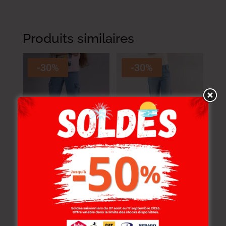
Produits similaires
-30%
-30%
Lois Jean Barry-38
Lois Jean D70585-04
Malca Fille Ll
Thinos Fille Br
89.000
DT
–
109.000
DT
89.000
DT
–
109.000
DT
62.300
DT
–
76.300
DT
62.300
DT
–
76.300
DT