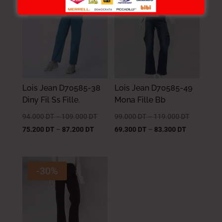
-20%
-30%
Lois Jean D70585-38
Lois Jean D70585-49
Diny Fil Ss Fille.
Mona Fille Bb
94.000
DT
–
109.000
DT
99.000
DT
–
119.000
DT
75.200
DT
–
87.200
DT
69.300
DT
–
83.300
DT
-30%