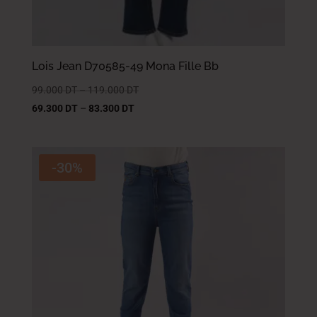
Lois Jean D70585-49 Mona Fille Bb
99.000
DT
–
119.000
DT
69.300
DT
–
83.300
DT
-30%