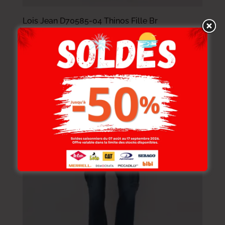
Lois Jean D70585-04 Thinos Fille Br
89.000
DT
–
109.000
DT
62.300
DT
–
76.300
DT
-30%