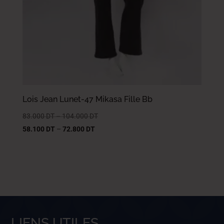
Lois Jean Lunet-47 Mikasa Fille Bb
83.000
DT
–
104.000
DT
58.100
DT
–
72.800
DT
LIENS UTILES