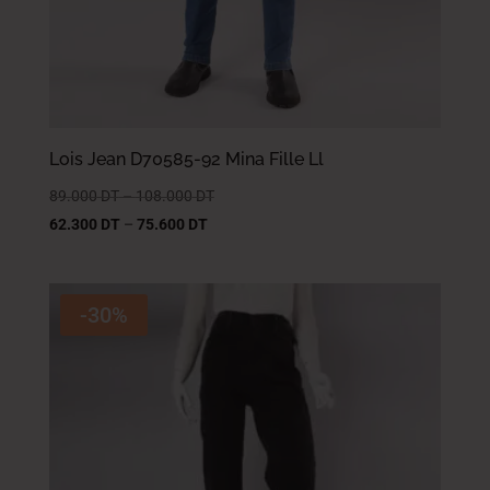
Lois Jean D70585-92 Mina Fille Ll
89.000
DT
–
108.000
DT
62.300
DT
–
75.600
DT
-30%