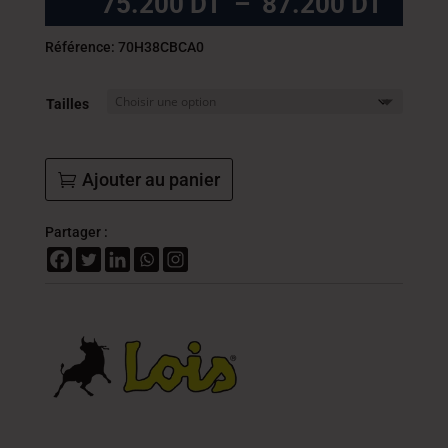
Plag
75.200
DT
–
87.200
DT
de
prix :
Référence: 70H38CBCA0
75.2
DT
Tailles
à
87.2
DT
Ajouter au panier
Partager :