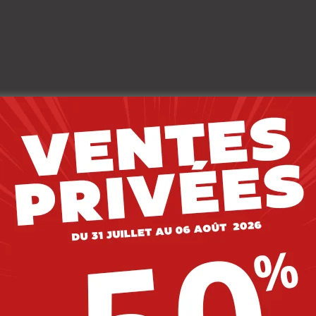
Description
Livraison
Composition
rie : JEANS FILLE | Couleur : DENIM BLEU