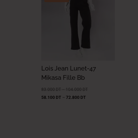
Lois Jean Lunet-47
Mikasa Fille Bb
83.000
DT
–
104.000
DT
58.100
DT
–
72.800
DT