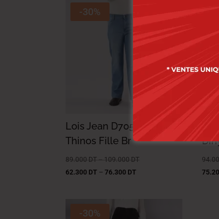
-30%
Lois Jean D70585-04
Loi
Thinos Fille Br
Diny
89.000
DT
–
109.000
DT
94.0
62.300
DT
–
76.300
DT
75.2
-30%