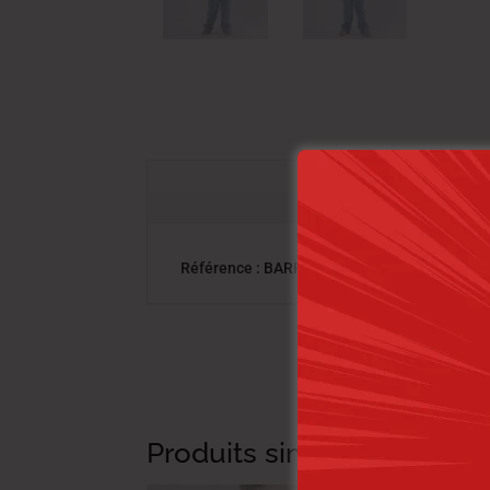
Référence : BARRY-38 MALCA FIL LL | Catégo
Produits similaires