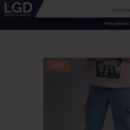
Homme
*Prix indicatif
-30%