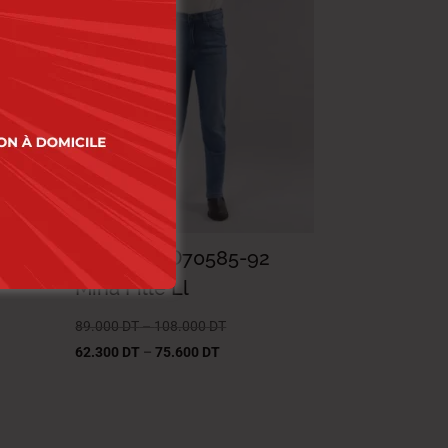
-30%
Lois Jean D70585-92
Mina Fille Ll
89.000
DT
–
108.000
DT
62.300
DT
–
75.600
DT