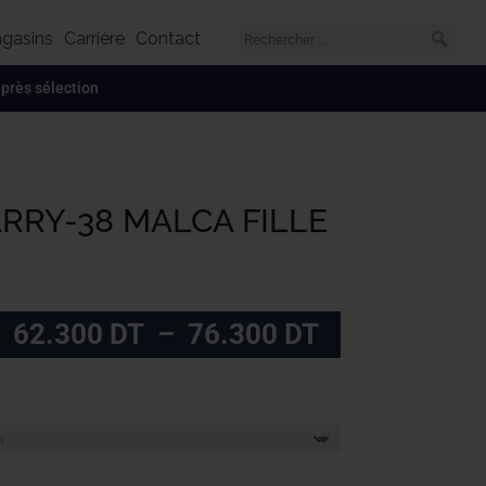
gasins
Carrière
Contact
 après sélection
ARRY-38 MALCA FILLE
Plage
62.300
DT
–
76.300
DT
de
prix :
62.300
DT
à
76.300