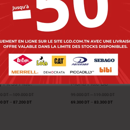
-20%
-30%
s Jean D70585-38
Lois Jean D70585-49
 Fil Ss Fille.
Mona Fille Bb
00
DT
–
109.000
DT
99.000
DT
–
119.000
DT
00
DT
–
87.200
DT
69.300
DT
–
83.300
DT