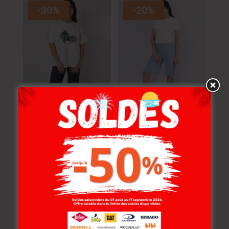
-30%
-20%
Lee Cooper T-Shirt
Lee Cooper T-Shirt
Maille-01 Emma
Maille-01 Flore
Femme Nat.
Femme Nat.
54.000
DT
54.000
DT
37.800
DT
43.200
DT
-20%
-20%