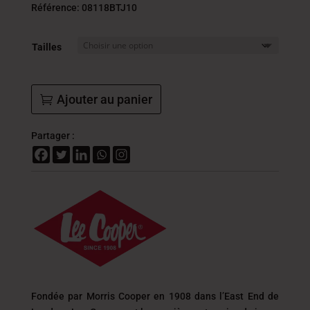
initial
actue
Référence: 08118BTJ10
était :
est :
54.000
37.8
Tailles
DT.
DT.
Ajouter au panier
Partager :
Fondée par Morris Cooper en 1908 dans l’East End de