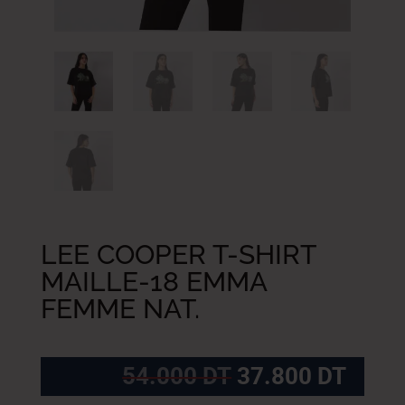
LEE COOPER T-SHIRT
MAILLE-18 EMMA
FEMME NAT.
Le
Le
54.000
DT
37.800
DT
prix
prix