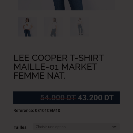
LEE COOPER T-SHIRT
MAILLE-01 MARKET
FEMME NAT.
Le
Le
54.000
DT
43.200
DT
prix
prix
initial
actue
Référence: 08101CEM10
était :
est :
54.000
43.2
Tailles
DT.
DT.