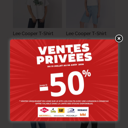
Lee Cooper T-Shirt
Lee Cooper T-Shirt
Maille-01 Emma
Maille-01 Flore
Femme Nat.
Femme Nat.
54.000
DT
54.000
DT
37.800
DT
43.200
DT
-20%
-30%