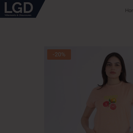
Ho
-20%