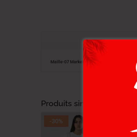
Maille-07 Market Femme Nat., Couleur: Saum
Produits similaires
-30%