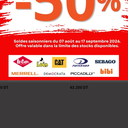
 Cooper T-Shirt
Lee Cooper T-Shirt
lle-01 Flore Femme
Maille-01 Market Fe
.
Nat.
00
DT
54.000
DT
00
DT
43.200
DT