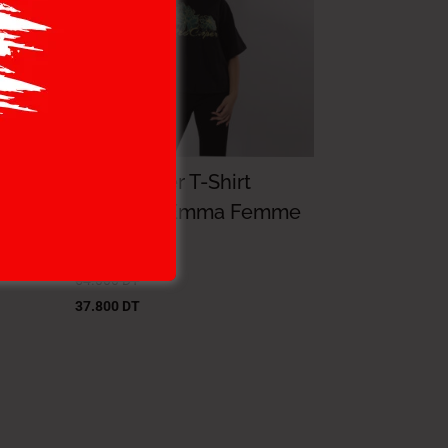
Lee Cooper T-Shirt
mme
Maille-18 Emma Femme
Nat.
54.000
DT
37.800
DT