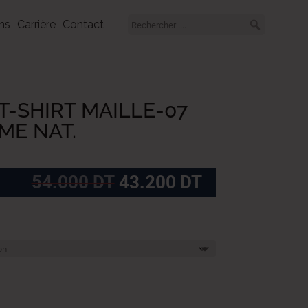
ns
Carrière
Contact
T-SHIRT MAILLE-07
ME NAT.
Le
Le
54.000
DT
43.200
DT
prix
prix
initial
actuel
était :
est :
54.000
43.200
DT.
DT.