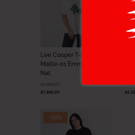
Lee Cooper T-Shirt
Lee
Maille-01 Emma Femme
Mai
Nat.
Nat
54.000
DT
54.0
37.800
DT
43.2
-20%