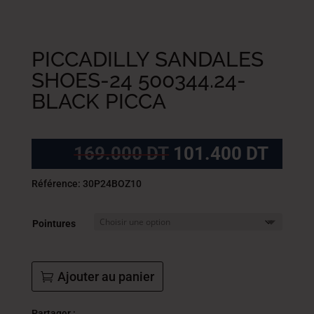
PICCADILLY SANDALES
SHOES-24 500344.24-
BLACK PICCA
Le
Le
169.000
DT
101.400
DT
prix
prix
initial
actue
Référence: 30P24BOZ10
était :
est :
169.000
101.
Pointures
DT.
DT.
Ajouter au panier
Partager :