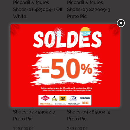
Piccadilly Mules
Piccadilly Mules
Shoes-01 485004-1 Off
Shoes-03 822009-3
White
Preto Pic
229.000
DT
229.000
DT
183.200
DT
183.200
DT
-20%
-20%
Piccadilly Mules
Piccadilly Mules
Shoes-07 459022-7
Shoes-09 485004-9
Preto Pic
Preto Pic
199.000
DT
239.000
DT