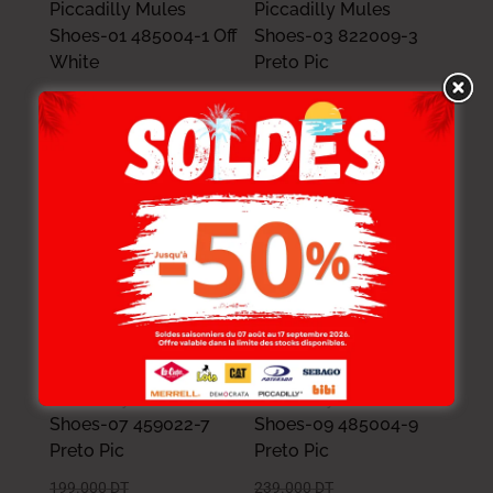
Piccadilly Mules
Piccadilly Mules
Shoes-01 485004-1 Off
Shoes-03 822009-3
White
Preto Pic
229.000
DT
229.000
DT
183.200
DT
183.200
DT
-20%
-20%
Piccadilly Mules
Piccadilly Mules
Shoes-07 459022-7
Shoes-09 485004-9
Preto Pic
Preto Pic
199.000
DT
239.000
DT