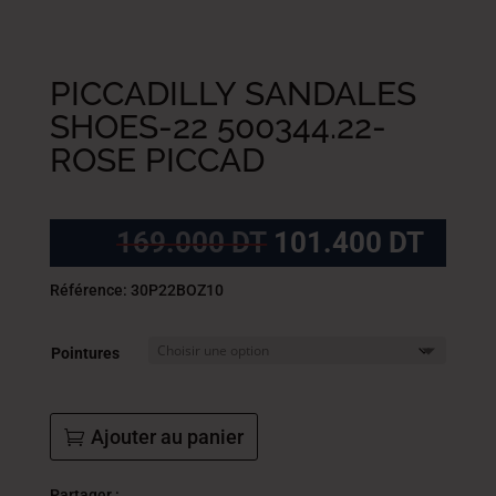
PICCADILLY SANDALES
SHOES-22 500344.22-
ROSE PICCAD
Le
Le
169.000
DT
101.400
DT
prix
prix
initial
actue
Référence: 30P22BOZ10
était :
est :
169.000
101.
Pointures
DT.
DT.
Ajouter au panier
Partager :