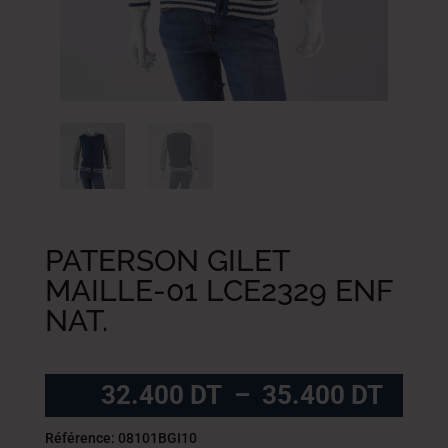
PATERSON GILET
MAILLE-01 LCE2329 ENF
NAT.
Plag
32.400
DT
–
35.400
DT
de
prix :
Référence: 08101BGI10