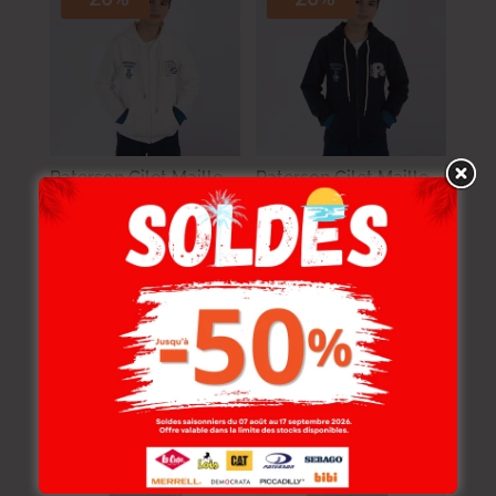
Paterson Gilet Maille-
Paterson Gilet Maille-
02 Rugby Enf Nat
06 Rugby Enf Nat
Garçon
Garçon
69.000
DT
–
84.000
DT
69.000
DT
–
84.000
DT
55.200
DT
–
67.200
DT
55.200
DT
–
67.200
DT
-20%
-30%