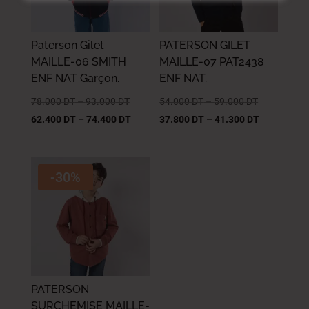
Paterson Gilet
PATERSON GILET
MAILLE-06 SMITH
MAILLE-07 PAT2438
ENF NAT Garçon.
ENF NAT.
78.000
DT
–
93.000
DT
54.000
DT
–
59.000
DT
62.400
DT
–
74.400
DT
37.800
DT
–
41.300
DT
-30%
PATERSON
SURCHEMISE MAILLE-