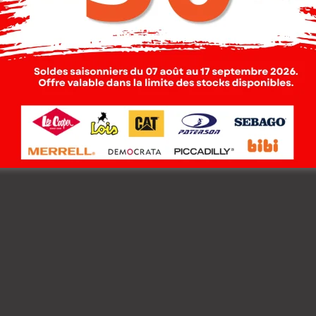
TERSON GILET
Paterson Gilet MAILL
LLE-05 YORK ENF
06 SMITH ENF NAT
.
Garçon.
00
DT
–
88.000
DT
78.000
DT
–
93.000
DT
00
DT
–
61.600
DT
62.400
DT
–
74.400
DT