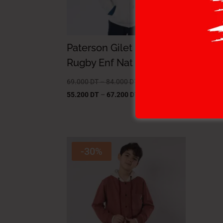
Paterson Gilet Maille-02
PA
Rugby Enf Nat Garçon
MAI
NAT
69.000
DT
–
84.000
DT
55.200
DT
–
67.200
DT
73.0
51.1
-30%