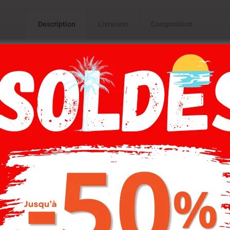
Description
Livraison
Composition
Gilet zippé manches longues, couleur bleu marine
-30%
-20%