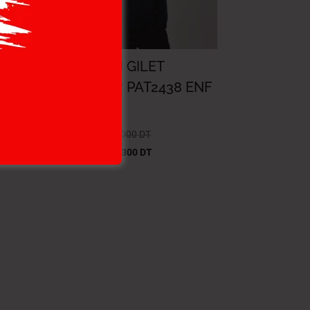
E-
PATERSON GILET
MAILLE-07 PAT2438 ENF
NAT.
54.000
DT
–
59.000
DT
37.800
DT
–
41.300
DT