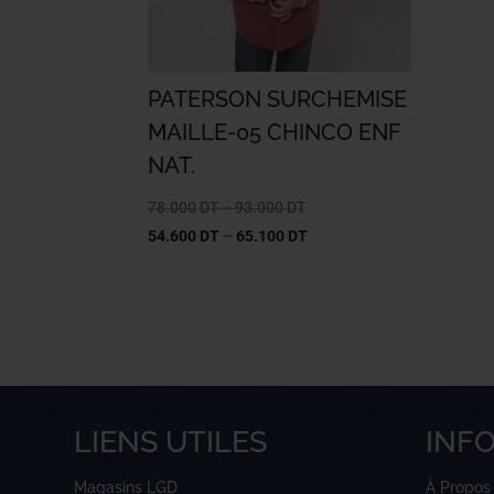
PATERSON SURCHEMISE
MAILLE-05 CHINCO ENF
NAT.
78.000
DT
–
93.000
DT
54.600
DT
–
65.100
DT
LIENS UTILES
INF
Magasins LGD
À Propos