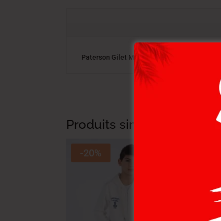
Paterson Gilet MAILLE-06 RUGBY ENF NAT. ,
Produits similaires
-20%