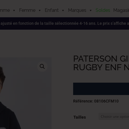
mme
Femme
Enfant
Marques
Soldes
Magasi
, ajusté en fonction de la taille sélectionnée 4-16 ans. Le prix s’affiche
PATERSON GI
RUGBY ENF 
Référence: 08106CFM10
Tailles