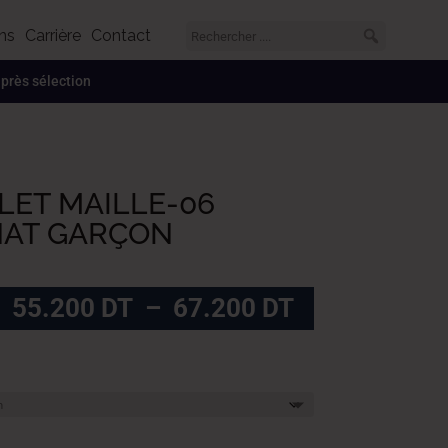
ns
Carrière
Contact
 après sélection
LET MAILLE-06
NAT GARÇON
Plage
55.200
DT
–
67.200
DT
de
prix :
55.200
DT
à
67.200