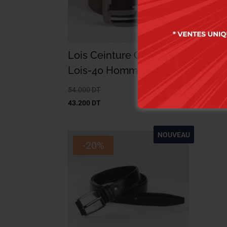
Lois Ceinture Cuir-X-10
Loi
Lois-40 Homme Nat.
LO
54.000
DT
54.0
43.200
DT
43.2
NOUVEAU
-20%