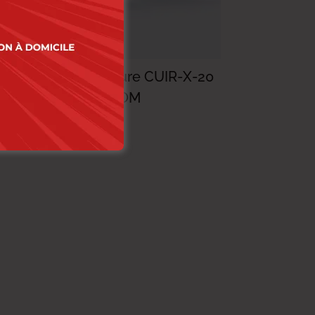
12
Lois Ceinture CUIR-X-20
LOIS-35 HOM
52.000
DT
41.600
DT