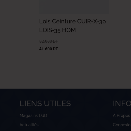
Lois Ceinture CUIR-X-30
LOIS-35 HOM
52.000
DT
41.600
DT
LIENS UTILES
INF
Magasins LGD
À Propos
Actualités
Connexio