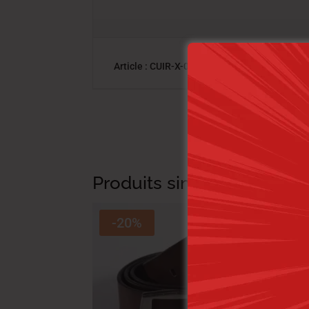
Article : CUIR-X-02 LOIS-50 HO NAT.
Produits similaires
-20%