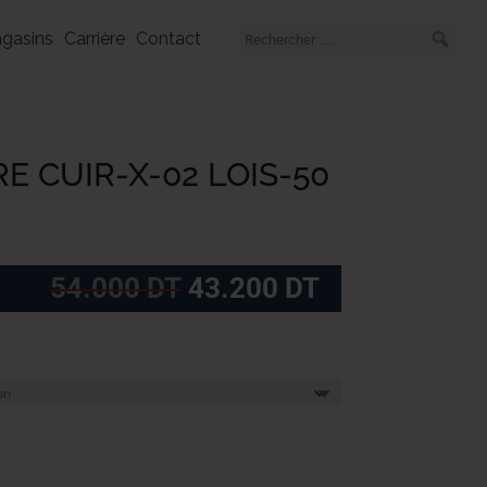
gasins
Carrière
Contact
E CUIR-X-02 LOIS-50
Le
Le
54.000
DT
43.200
DT
prix
prix
initial
actuel
était :
est :
54.000
43.200
DT.
DT.