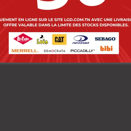
s Ceinture CUIR-X-11
Lois Ceinture Cuir-X-
IS-40 HOM
Lois-40 Homme.
00
DT
54.000
DT
00
DT
43.200
DT