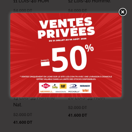
11 LOIS-40 HOM
12 Lois-40 Homme.
54.000
DT
54.000
DT
43.200
DT
43.200
DT
NOUVEAU
-20%
-20%
Lois Ceinture Cuir-X-
Lois Ceinture CUIR-X-
13 Lois-35 Homme
20 LOIS-35 HOM
Nat.
52.000
DT
52.000
DT
41.600
DT
41.600
DT