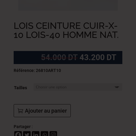
LOIS CEINTURE CUIR-X-
10 LOIS-40 HOMME NAT.
Le
Le
54.000
DT
43.200
DT
prix
prix
initial
actue
Référence: 26810ART10
était :
est :
54.000
43.2
Tailles
DT.
DT.
Ajouter au panier
Partager :