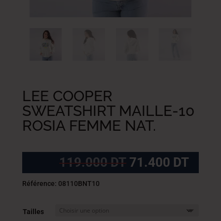
LEE COOPER
SWEATSHIRT MAILLE-10
ROSIA FEMME NAT.
Le
Le
119.000
DT
71.400
DT
prix
prix
initial
actue
Référence: 08110BNT10
était :
est :
119.000
71.4
Tailles
DT.
DT.