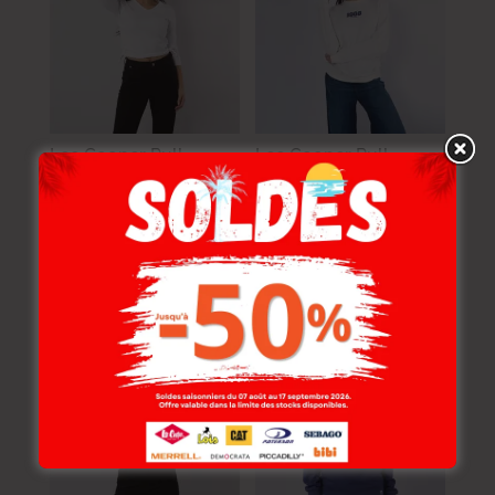
Lee Cooper Pull
Lee Cooper Pull
Maille-01 Aretha
Maille-02 Lina Femme
Femme Nat.
Nat.
78.000
DT
109.000
DT
46.800
DT
87.200
DT
-40%
-20%