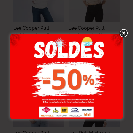
Lee Cooper Pull
Lee Cooper Pull
Maille-02 Lina Femme
Maille-04 Aretha
Nat.
Femme Nat.
109.000
DT
78.000
DT
87.200
DT
46.800
DT
-40%
-20%
Lee Cooper Pull
Lois Pull Maille-07