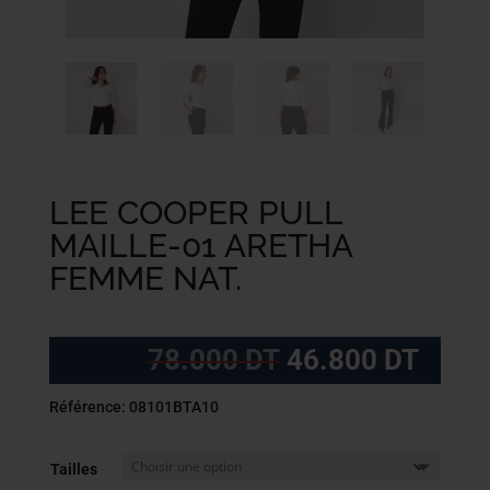
LEE COOPER PULL
MAILLE-01 ARETHA
FEMME NAT.
Le
Le
78.000
DT
46.800
DT
prix
prix
initial
actue
Référence: 08101BTA10
était :
est :
78.000
46.8
Tailles
DT.
DT.