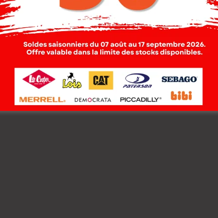
 Cooper Sweat Shirt
Lee Cooper Sweat Shi
ILLE-01 ARMA
MAILLE-10 BONDI
mme
Homme
000
DT
114.000
DT
00
DT
79.800
DT