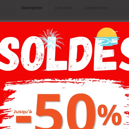
Description
Livraison
Composition
A Homme, sweat-shirt manches longues.Couleur : bleu.
-30%
-30%