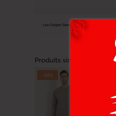
Lee Cooper Sweat Shirt Bleu MAILLE-08 ARM
Produits similaires
-30%