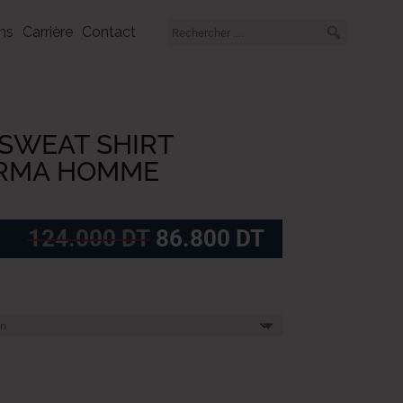
ns
Carrière
Contact
SWEAT SHIRT
ARMA HOMME
Le
Le
124.000
DT
86.800
DT
prix
prix
initial
actuel
était :
est :
124.000
86.800
DT.
DT.