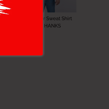
rt
Lee Cooper Sweat Shirt
MAILLE-10 HANKS
Homme
124.000
DT
86.800
DT