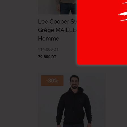
Lee Cooper Sweat Shirt
Lee
Grège MAILLE-02 BONDI
MA
Homme
Ho
114.000
DT
124.
79.800
DT
86.8
-30%