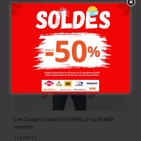
-30%
Lee Cooper Sweat Shirt MAILLE-10 BONDI
Homme
114.000
DT