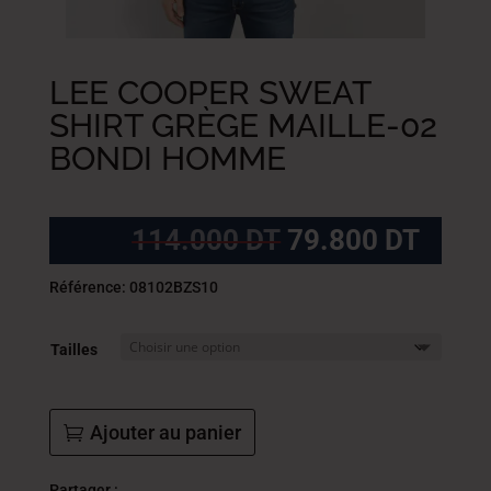
LEE COOPER SWEAT
SHIRT GRÈGE MAILLE-02
BONDI HOMME
Le
Le
114.000
DT
79.800
DT
prix
prix
initial
actue
Référence: 08102BZS10
était :
est :
114.000
79.8
Tailles
DT.
DT.
Ajouter au panier
Partager :