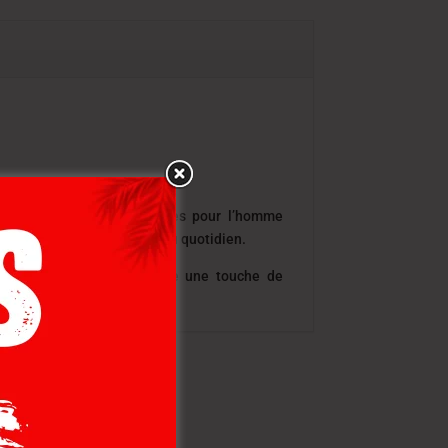
 style contemporain. Pensées pour l’homme
de temps et une simplicité au quotidien.
e. Leur teinte crème apporte une touche de