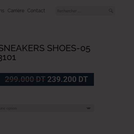
ns
Carrière
Contact
SNEAKERS SHOES-05
3101
Le
Le
299.000
DT
239.200
DT
prix
prix
initial
actuel
était :
est :
299.000
239.200
DT.
DT.