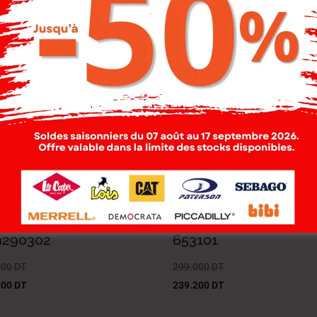
-20%
-20%
ocrata Sneakers
Democrata Sneakers
es-03 Clay
Shoes-03 Pace.Cal.
n290302
653101
000
DT
299.000
DT
200
DT
239.200
DT