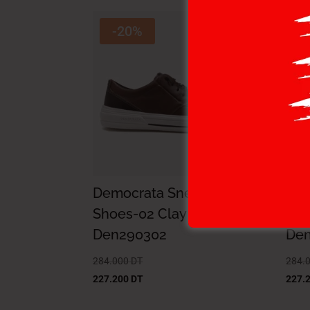
-20%
Democrata Sneakers
Dem
Shoes-02 Clay
Sho
Den290302
De
284.000
DT
284.
227.200
DT
227.