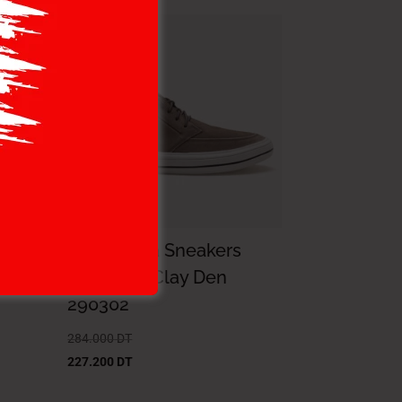
-20%
Democrata Sneakers
Shoes-04 Clay Den
290302
284.000
DT
227.200
DT