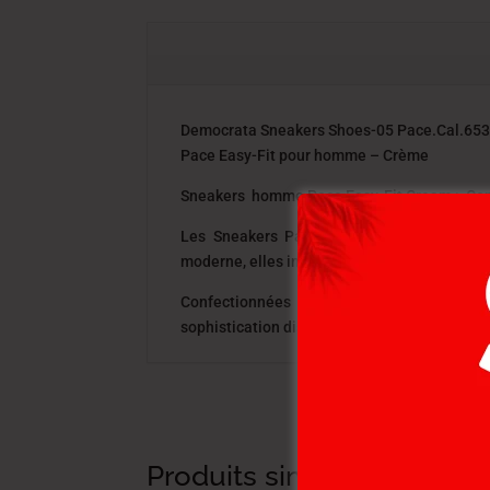
Democrata Sneakers Shoes-05 Pace.Cal.65
Pace Easy-Fit pour homme – Crème
Sneakers homme Pace Easy-Fit Cream : Conf
Les Sneakers Pace Easy-Fit Cream pour ho
moderne, elles intègrent une technologie inn
Confectionnées en cuir véritable de haute
sophistication discrète, idéale pour complét
Produits similaires