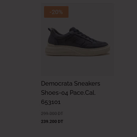
-20%
Democrata Sneakers
Shoes-04 Pace.Cal.
653101
299.000
DT
239.200
DT