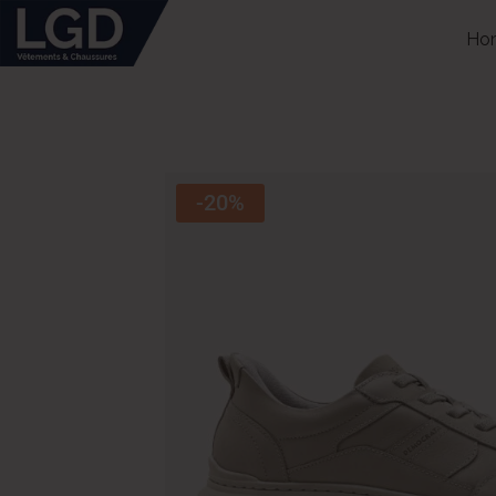
Ho
-20%