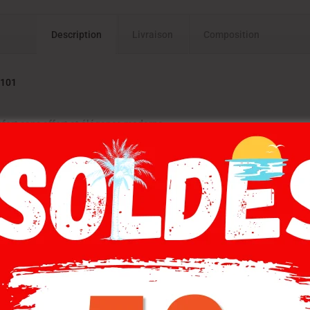
Description
Livraison
Composition
3101
ort sans effort et élégance moderne
mme incarnent parfaitement l’alliance entre praticité, confort et
ovante permettant de les enfiler sans utiliser les mains, pour un gain 
 qualité, ces baskets offrent une allure élégante et intemporell
er un look urbain et décontracté.