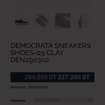
DEMOCRATA SNEAKERS
SHOES-03 CLAY
DEN290302
Le
Le
284.000
DT
227.200
DT
prix
prix
initial
actue
Référence: 30P03CGG10
était :
est :
284.000
227.
Pointures
DT.
DT.