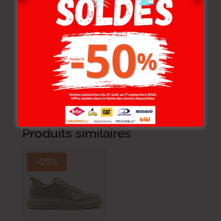
Fabriquées en cuir de qualité, elles offrent à la
fois durabilité et élégance, idéales pour un
usage quotidien. Leur système de fermeture
élastique permet un enfilage rapide tout en
garantissant un maintien confortable et
sécurisé.
Produits similaires
-20%