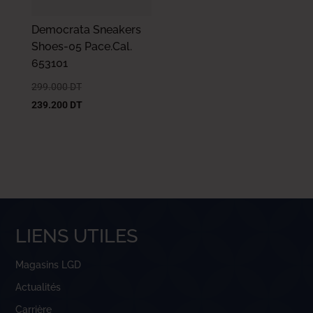
Democrata Sneakers
Shoes-05 Pace.Cal.
653101
299.000
DT
239.200
DT
LIENS UTILES
Magasins LGD
Actualités
Carrière