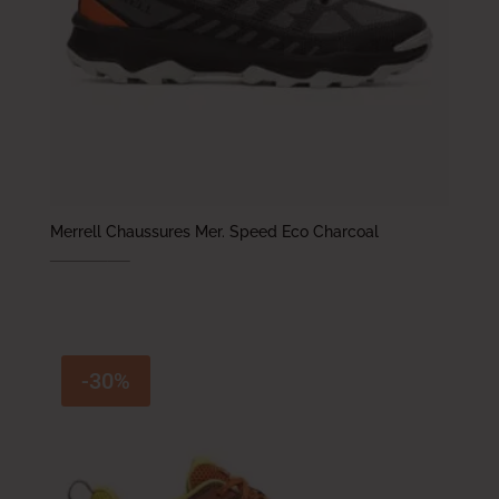
Merrell Chaussures Mer. Speed Eco Charcoal
479.000
DT
335.300
DT
-30%