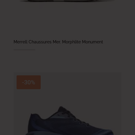
Merrell Chaussures Mer. Morphlite Monument
479.000
DT
335.300
DT
-30%