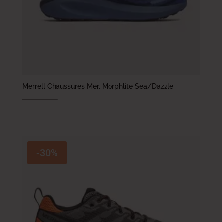
Merrell Chaussures Mer. Morphlite Sea/Dazzle
479.000
DT
335.300
DT
-30%