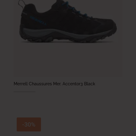
Merrell Chaussures Mer. Accentor3 Black
439.000
DT
307.300
DT
-30%