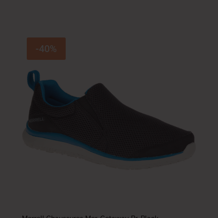
300.300
DT
-40%