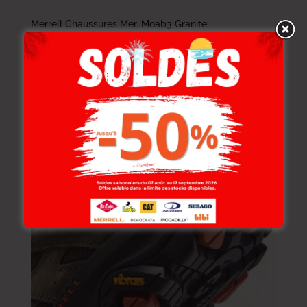
Merrell Chaussures Mer. Moab3 Granite
499.000
DT
349.300
DT
-30%