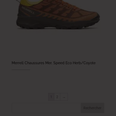
Merrell Chaussures Mer. Speed Eco Herb/Coyote
479.000
DT
335.300
DT
1
2
→