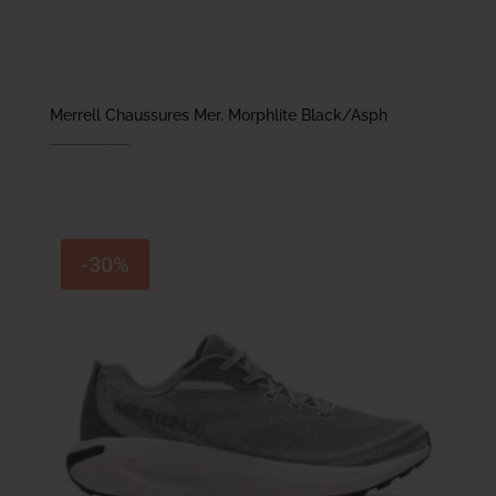
Merrell Chaussures Mer. Morphlite Black/Asph
479.000
DT
335.300
DT
-30%