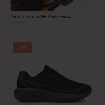
Merrell Chaussures Mer. Moab3 Walnut
499.000
DT
349.300
DT
-30%