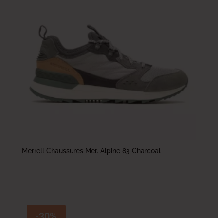
Merrell Chaussures Mer. Alpine 83 Charcoal
439.000
DT
307.300
DT
-30%