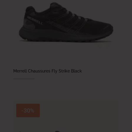
Merrell Chaussures Fly Strike Black
389.000
DT
272.300
DT
-30%