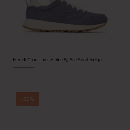
Merrell Chaussures Alpine 83 Sne Sport Indigo
389.000
DT
272.300
DT
-30%