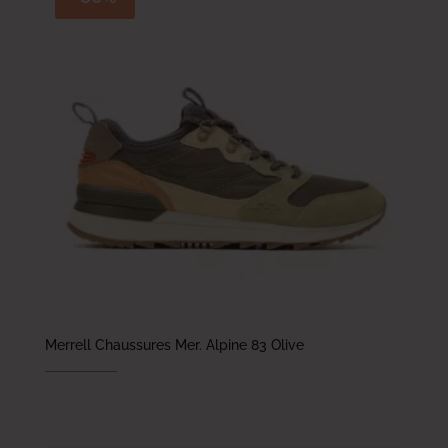
Merrell Chaussures Mer. Alpine 83 Olive
439.000
DT
307.300
DT