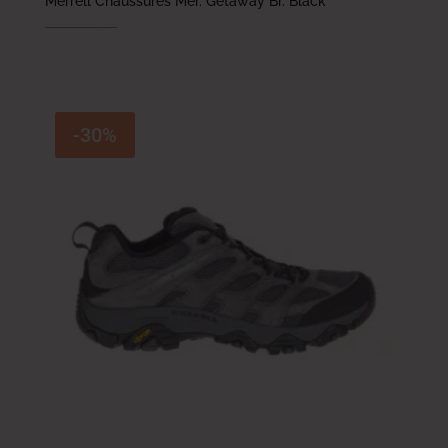
Merrell Chaussures Mer. Getaway Br. Black
294.000
DT
176.400
DT
-30%