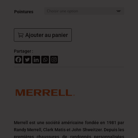
était :
est :
389.000
272.
Pointures
DT.
DT.
Ajouter au panier
Partager :
Merrell est une société américaine fondée en 1981 par
Randy Merrell, Clark Matis et John Shweitzer. Depuis les
premières chaussures de randonnés personnalisées