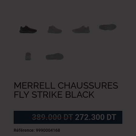
MERRELL CHAUSSURES
FLY STRIKE BLACK
Le
Le
389.000
DT
272.300
DT
prix
prix
initial
actue
Référence: 9990004168