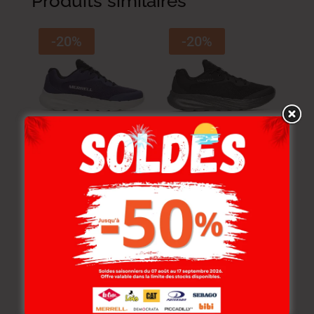
Produits similaires
-20%
-20%
Merrell Sneakers MER.
Merrell Sneakers MER.
MORPHAXIS ARCANE
MORPHAXIS BLACK
439.000
DT
439.000
DT
351.200
DT
351.200
DT
-20%
-20%