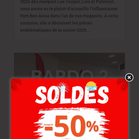
SS26 des marques Lee Cooper, Lois et Paterson,
nous avons eu le plaisir d’accueillir l’influenceuse
Rym Ben Aïssa dans l’un de nos magasins. À cette
occasion, elle a découvert les pièces
emblématiques de la saison SS26...
Lee Cooper, Partenaire Officiel de la 4ème
Édition du Bardo 2 Business B2B organisé
par AIESEC Bardo