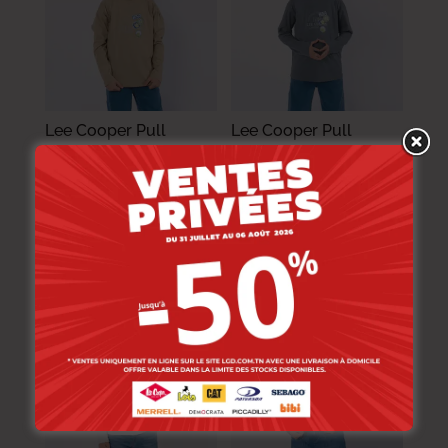
Lee Cooper Pull
Lee Cooper Pull
Maille-24 Champion
Maille-29 Champion
Enf Nat Garçon.
Enf Nat Garçon.
39.000
DT
–
54.000
DT
39.000
DT
–
54.000
DT
31.200
DT
–
43.200
DT
31.200
DT
–
43.200
DT
-20%
-20%