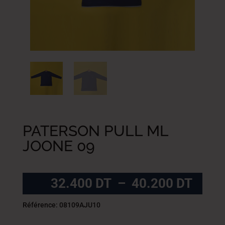
PATERSON PULL ML
JOONE 09
Plag
32.400
DT
–
40.200
DT
de
prix :
Référence: 08109AJU10
32.4